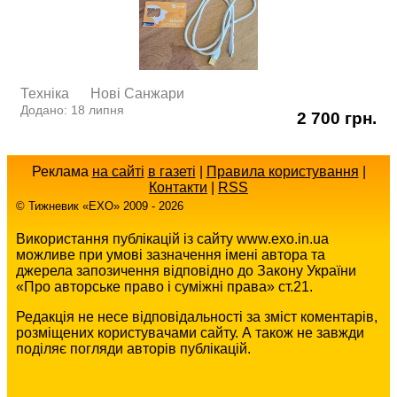
Техніка
Нові Cанжари
Додано: 18 липня
2 700 грн.
Реклама
на сайті
в газеті
|
Правила користування
|
Контакти
|
RSS
© Тижневик «EХO» 2009 - 2026
Використання публікацій із сайту www.exo.in.ua
можливе при умові зазначення імені автора та
джерела запозичення відповідно до Закону України
«Про авторське право і суміжні права» ст.21.
Редакція не несе відповідальності за зміст коментарів,
розміщених користувачами сайту. А також не завжди
поділяє погляди авторів публікацій.