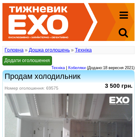
Головна
»
Дошка оголошень
»
Техніка
Додати оголошення
Техніка
|
Кобеляки
(Додано:18 вересня 2021)
Продам холодильник
3 500 грн.
Номер оголошення: 69575