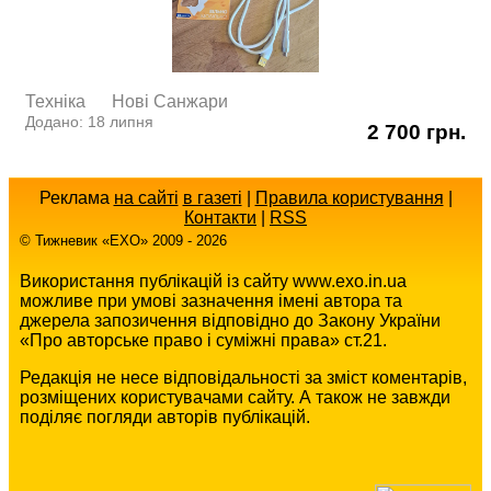
Техніка
Нові Cанжари
Додано: 18 липня
2 700 грн.
Реклама
на сайті
в газеті
|
Правила користування
|
Контакти
|
RSS
© Тижневик «EХO» 2009 - 2026
Використання публікацій із сайту www.exo.in.ua
можливе при умові зазначення імені автора та
джерела запозичення відповідно до Закону України
«Про авторське право і суміжні права» ст.21.
Редакція не несе відповідальності за зміст коментарів,
розміщених користувачами сайту. А також не завжди
поділяє погляди авторів публікацій.