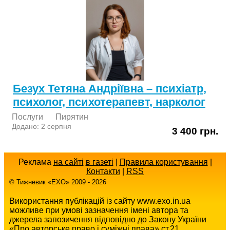
Безух Тетяна Андріївна – психіатр,
психолог, психотерапевт, нарколог
Послуги
Пирятин
Додано: 2 серпня
3 400 грн.
Реклама
на сайті
в газеті
|
Правила користування
|
Контакти
|
RSS
© Тижневик «EХO» 2009 - 2026
Використання публікацій із сайту www.exo.in.ua
можливе при умові зазначення імені автора та
джерела запозичення відповідно до Закону України
«Про авторське право і суміжні права» ст.21.