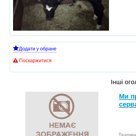
Додати у обране
Поскаржитися
Інші ог
Ми п
серв
Тварин