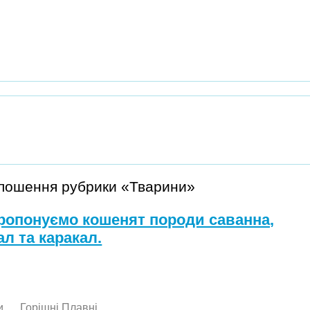
олошення рубрики «Тварини»
ропонуємо кошенят породи саванна,
ал та каракал.
и
Горішні Плавні