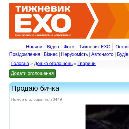
Новини
Відео
Фото
Тижневик ЕХО
Оголо
Повідомлення
|
Бізнес
|
Нерухомість
|
Авто-мото
|
Будів
Головна
»
Дошка оголошень
»
Тварини
Додати оголошення
Продаю бичка
Номер оголошення: 70449