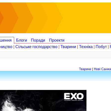
шення
Блоги
Поради
Проекти
ництво
|
Сільське господарство
|
Тварини
|
Техніка
|
Побут
|
Тварини
|
Нові Cанж