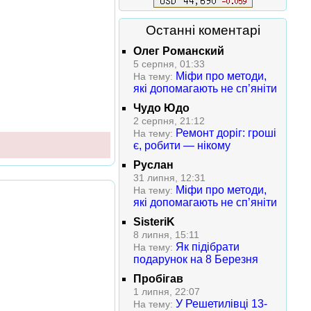
Останні коментарі
Олег Романский
5 серпня, 01:33
Міфи про методи,
На тему:
які допомагають не сп’яніти
Чудо Юдо
2 серпня, 21:12
Ремонт доріг: гроші
На тему:
є, робити — нікому
Руслан
31 липня, 12:31
Міфи про методи,
На тему:
які допомагають не сп’яніти
SisteriK
8 липня, 15:11
Як підібрати
На тему:
подарунок на 8 Березня
Пробігав
1 липня, 22:07
У Решетилівці 13-
На тему: