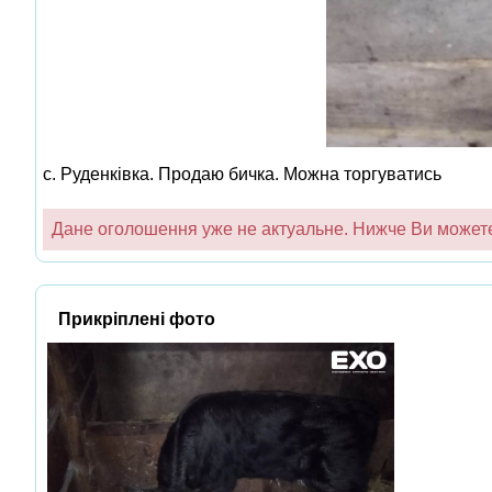
с. Руденківка. Продаю бичка. Можна торгуватись
Дане оголошення уже не актуальне. Нижче Ви можете 
Прикріплені фото