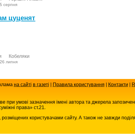
 5 серпня
ам цуценят
и
Кобеляки
 26 липня
клама
на сайті
в газеті
|
Правила користування
|
Контакти
|
R
иве при умові зазначення імені автора та джерела запозиче
уміжні права» ст.21.
в, розміщених користувачами сайту. А також не завжди поділ