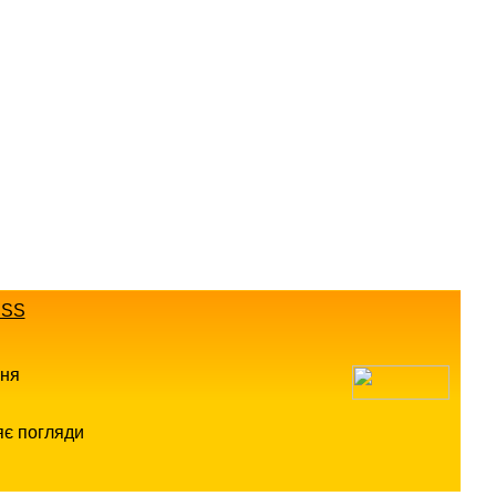
SS
ння
яє погляди