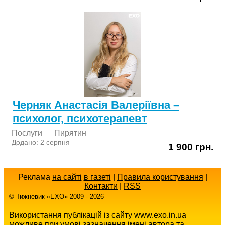
Черняк Анастасія Валеріївна –
психолог, психотерапевт
Послуги
Пирятин
Додано: 2 серпня
1 900 грн.
Реклама
на сайті
в газеті
|
Правила користування
|
Контакти
|
RSS
© Тижневик «EХO» 2009 - 2026
Використання публікацій із сайту www.exo.in.ua
можливе при умові зазначення імені автора та