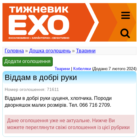
Головна
»
Дошка оголошень
»
Тварини
Додати оголошення
Тварини
|
Кобеляки
(Додано:7 лютого 2024)
Віддам в добрі руки
Номер оголошення: 71611
Віддам в добрі руки цуценя, хлопчика. Породи
дворняшок малих розмірів. Тел. 066 716 2709.
Дане оголошення уже не актуальне. Нижче Ви
можете переглянути свіжі оголошення із цієї рубрики