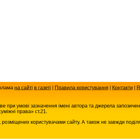
клама
на сайті
в газеті
|
Правила користування
|
Контакти
|
R
иве при умові зазначення імені автора та джерела запозиче
уміжні права» ст.21.
в, розміщених користувачами сайту. А також не завжди поділ