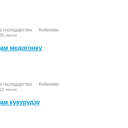
е господарство
Кобеляки
 30 липня
ам медогонку
е господарство
Кобеляки
 22 липня
ам кукурудзу