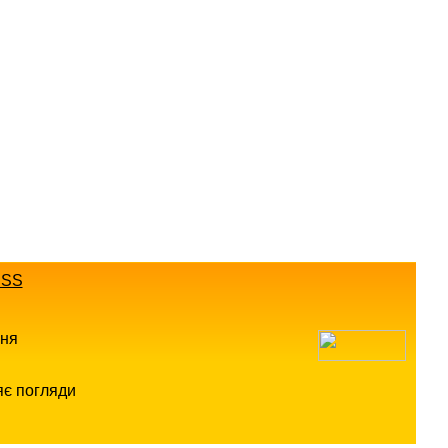
SS
ння
яє погляди