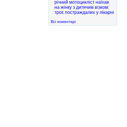
річний мотоцикліст наїхав
на жінку з дитячим візком:
троє постраждалих у лікарні
Всі коментарі