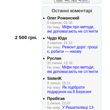
Останні коментарі
Олег Романский
5 серпня, 01:33
Міфи про методи,
На тему:
які допомагають не сп’яніти
2 500 грн.
Чудо Юдо
2 серпня, 21:12
Ремонт доріг: гроші
На тему:
є, робити — нікому
Руслан
31 липня, 12:31
Міфи про методи,
На тему:
які допомагають не сп’яніти
SisteriK
8 липня, 15:11
Як підібрати
На тему:
подарунок на 8 Березня
Пробігав
1 липня, 22:07
У Решетилівці 13-
На тему: