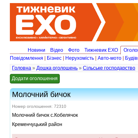
Новини
Відео
Фото
Тижневик ЕХО
Оголо
Повідомлення
|
Бізнес
|
Нерухомість
|
Авто-мото
|
Будів
Головна
»
Дошка оголошень
»
Сільське господарство
Додати оголошення
Молочний бичок
Номер оголошення: 72310
Молочний бичок с.Кобелячок
Кременчуцький район