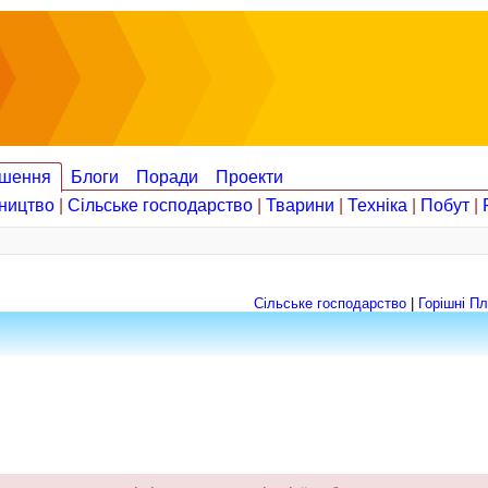
шення
Блоги
Поради
Проекти
ництво
|
Сільське господарство
|
Тварини
|
Техніка
|
Побут
|
Сільське господарство
|
Горішні Пл