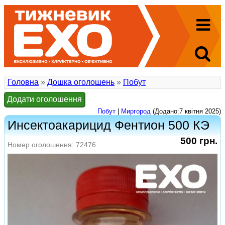
Головна
»
Дошка оголошень
»
Побут
Додати оголошення
Побут
|
Миргород
(Додано:7 квітня 2025)
Инсектоакарицид Фентион 500 КЭ
500 грн.
Номер оголошення: 72476