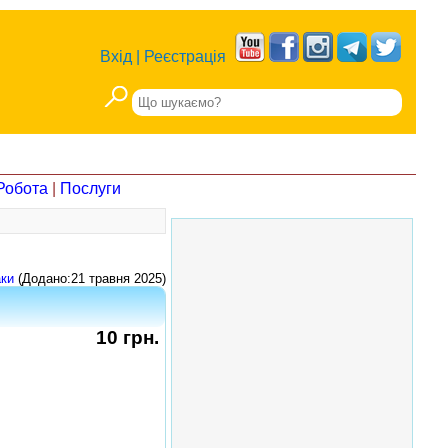
Вхід
|
Реєстрація
Робота
|
Послуги
ки
(Додано:21 травня 2025)
10 грн.