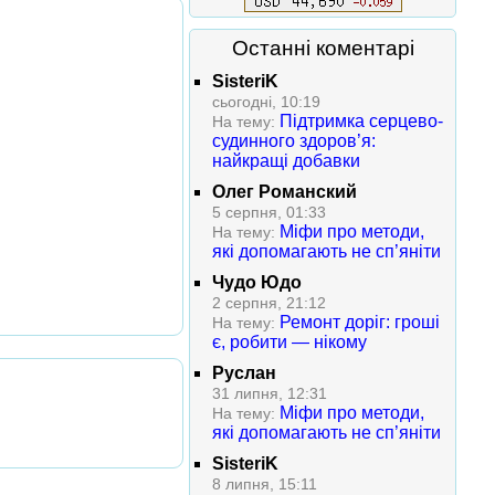
Останні коментарі
SisteriK
сьогодні, 10:19
Підтримка серцево-
На тему:
судинного здоров’я:
найкращі добавки
Олег Романский
5 серпня, 01:33
Міфи про методи,
На тему:
які допомагають не сп’яніти
Чудо Юдо
2 серпня, 21:12
Ремонт доріг: гроші
На тему:
є, робити — нікому
Руслан
31 липня, 12:31
Міфи про методи,
На тему:
які допомагають не сп’яніти
SisteriK
8 липня, 15:11