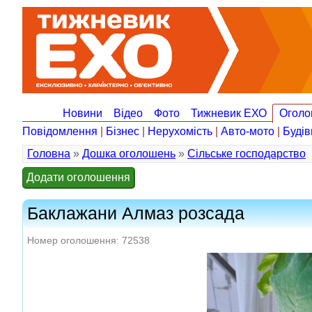
Новини
Відео
Фото
Тижневик ЕХО
Оголо
Повідомлення
|
Бізнес
|
Нерухомість
|
Авто-мото
|
Будів
Головна
»
Дошка оголошень
»
Сільське господарство
Додати оголошення
Баклажани Алмаз розсада
Номер оголошення: 72538