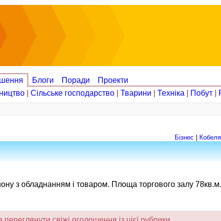
шення
Блоги
Поради
Проекти
ництво
|
Сільське господарство
|
Тварини
|
Техніка
|
Побут
|
Бізнес
|
Кобеля
йону з обладнанням і товаром. Площа торгового залу 78кв.
переглянути свіжі оголошення із цієї рубрики