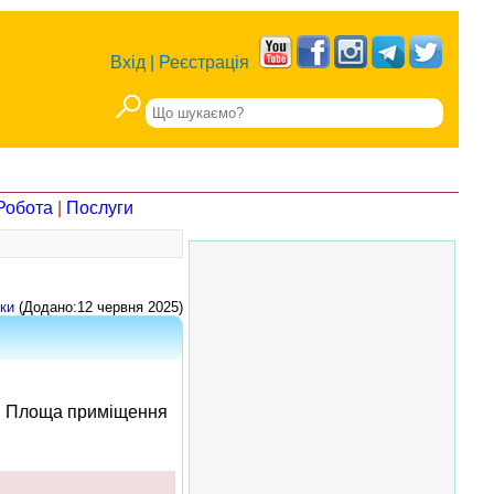
Вхід
|
Реєстрація
Робота
|
Послуги
ки
(Додано:12 червня 2025)
м. Площа приміщення