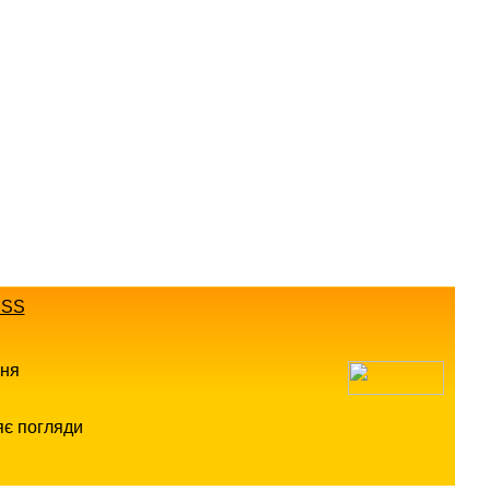
SS
ння
яє погляди