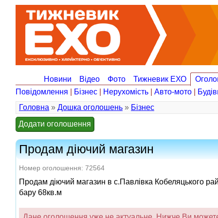
Новини
Відео
Фото
Тижневик ЕХО
Оголо
Повідомлення
|
Бізнес
|
Нерухомість
|
Авто-мото
|
Будів
Головна
»
Дошка оголошень
»
Бізнес
Додати оголошення
Продам діючий магазин
Номер оголошення: 72564
Продам діючий магазин в с.Павлівка Кобеляцького ра
бару 68кв.м
Дане оголошення уже не актуальне. Нижче Ви можете 