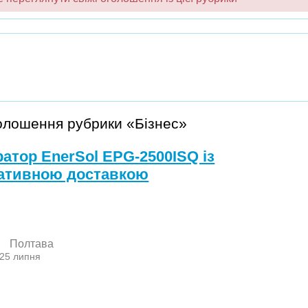
голошення рубрики «Бізнес»
ратор EnerSol EPG-2500ISQ із
ативною доставкою
Полтава
 25 липня