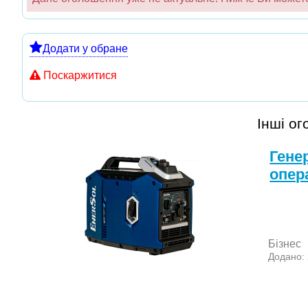
Додати у обране
Поскаржитися
Інші о
Гене
опер
Бізнес
Додано: