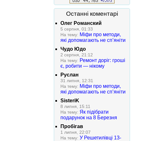
Останні коментарі
Олег Романский
5 серпня, 01:33
Міфи про методи,
На тему:
які допомагають не сп’яніти
Чудо Юдо
2 серпня, 21:12
Ремонт доріг: гроші
На тему:
є, робити — нікому
Руслан
31 липня, 12:31
Міфи про методи,
На тему:
які допомагають не сп’яніти
SisteriK
8 липня, 15:11
Як підібрати
На тему:
подарунок на 8 Березня
Пробігав
1 липня, 22:07
У Решетилівці 13-
На тему: