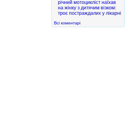
річний мотоцикліст наїхав
на жінку з дитячим візком:
троє постраждалих у лікарні
Всі коментарі