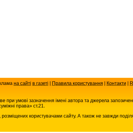
клама
на сайті
в газеті
|
Правила користування
|
Контакти
|
R
иве при умові зазначення імені автора та джерела запозиче
уміжні права» ст.21.
в, розміщених користувачами сайту. А також не завжди поділ