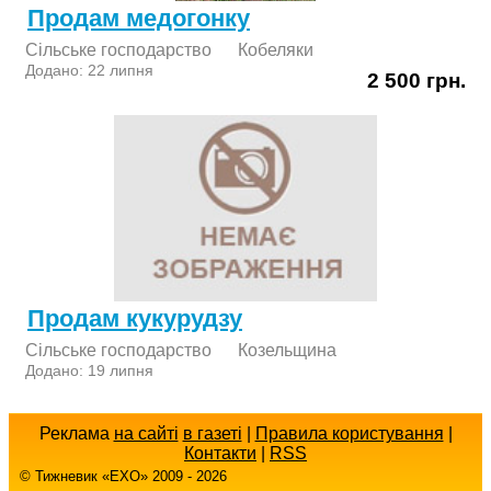
Продам медогонку
Сільське господарство
Кобеляки
Додано: 22 липня
2 500 грн.
Продам кукурудзу
Сільське господарство
Козельщина
Додано: 19 липня
Реклама
на сайті
в газеті
|
Правила користування
|
Контакти
|
RSS
© Тижневик «EХO» 2009 - 2026