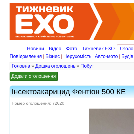
Новини
Відео
Фото
Тижневик ЕХО
Оголо
Повідомлення
|
Бізнес
|
Нерухомість
|
Авто-мото
|
Будів
Головна
»
Дошка оголошень
»
Побут
Додати оголошення
Інсектоакарицид Фентіон 500 КЕ
Номер оголошення: 72620