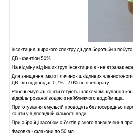
Інсектицид широкого спектру дії для боротьби з побуто
ДВ - фентіон 50%
На відміну від інших груп інсектицидів - не втрачає е
Для знищення імаго і личинок шкідливих членистоногих
ДВ, що відповідає 0,7% - 2,0% по препарату.
Робочі емульсії кошти готують шляхом змішування кон
відфільтрованої водою з найближчого водоймища.
Приготування емульсій проводять безпосередньо перед
кошти у відповідній кількості води.
При обробці засобом об’єктів різного призначення про
Фасовка - флакони по 50 мл