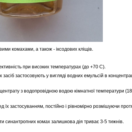
вими комахами, а також - іксодових кліщів.
фективність при високих температурах (до +70 С).
 засіб застосовують у вигляді водних емульсій в концентрац
центрату з водопровідною водою кімнатної температури (18 
 їх застосуванням, постійно і рівномірно розмішуючи прот
ти синантропних комах залишкова дія триває 3-5 тижнів.