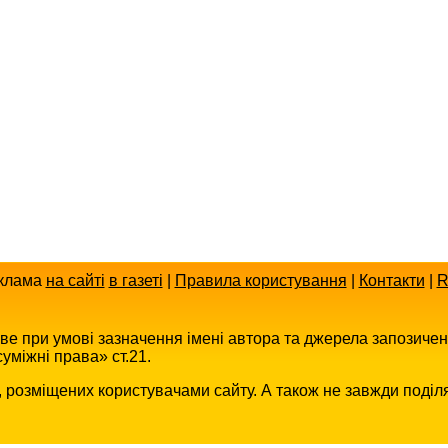
клама
на сайті
в газеті
|
Правила користування
|
Контакти
|
R
иве при умові зазначення імені автора та джерела запозиче
уміжні права» ст.21.
в, розміщених користувачами сайту. А також не завжди поділ