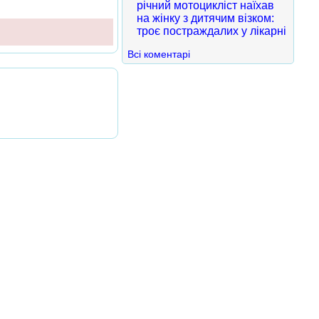
річний мотоцикліст наїхав
на жінку з дитячим візком:
троє постраждалих у лікарні
Всі коментарі