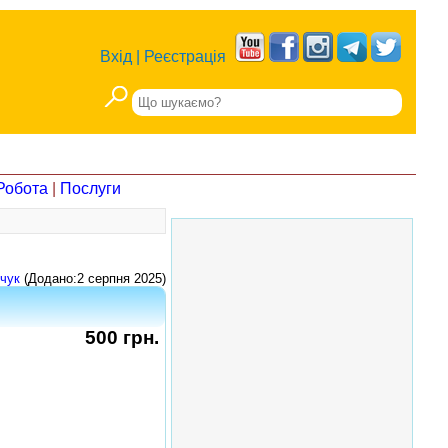
Вхід
|
Реєстрація
Робота
|
Послуги
чук
(Додано:2 серпня 2025)
500 грн.