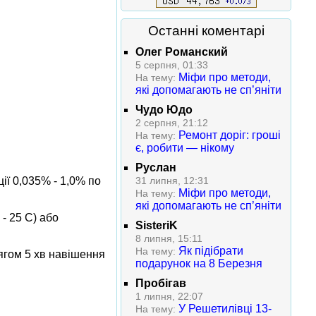
Останні коментарі
Олег Романский
5 серпня, 01:33
Міфи про методи,
На тему:
які допомагають не сп’яніти
Чудо Юдо
2 серпня, 21:12
Ремонт доріг: гроші
На тему:
є, робити — нікому
Руслан
ії 0,035% - 1,0% по
31 липня, 12:31
Міфи про методи,
На тему:
які допомагають не сп’яніти
- 25 С) або
SisteriK
8 липня, 15:11
Як підібрати
На тему:
ягом 5 хв навішення
подарунок на 8 Березня
Пробігав
1 липня, 22:07
У Решетилівці 13-
На тему: