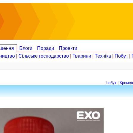
шення
Блоги
Поради
Проекти
ництво
|
Сільське господарство
|
Тварини
|
Техніка
|
Побут
|
Побут
|
Кремен