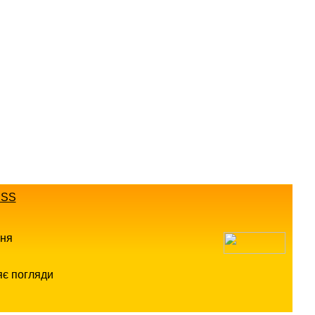
SS
ння
яє погляди