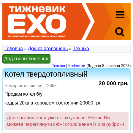
Головна
»
Дошка оголошень
»
Техніка
Додати оголошення
Техніка
|
Кобеляки
(Додано:8 вересня 2025)
Котел твердотопливный
20 000 грн.
Номер оголошення: 72655
Продам котел б/у
кодры 20кв в хорошем состоянии 20000 грн
Дане оголошення уже не актуальне. Нижче Ви
можете переглянути свіжі оголошення із цієї рубрики