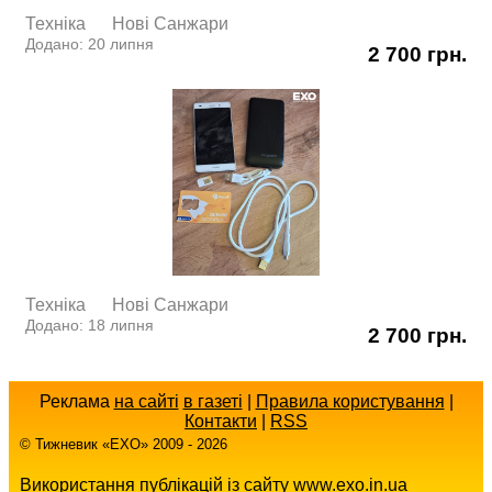
Техніка
Нові Cанжари
Додано: 20 липня
2 700 грн.
Техніка
Нові Cанжари
Додано: 18 липня
2 700 грн.
Реклама
на сайті
в газеті
|
Правила користування
|
Контакти
|
RSS
© Тижневик «EХO» 2009 - 2026
Використання публікацій із сайту www.exo.in.ua