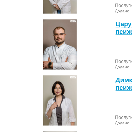
Послуг
Додано:
Цару
псих
Послуг
Додано:
Димк
псих
Послуг
Додано: