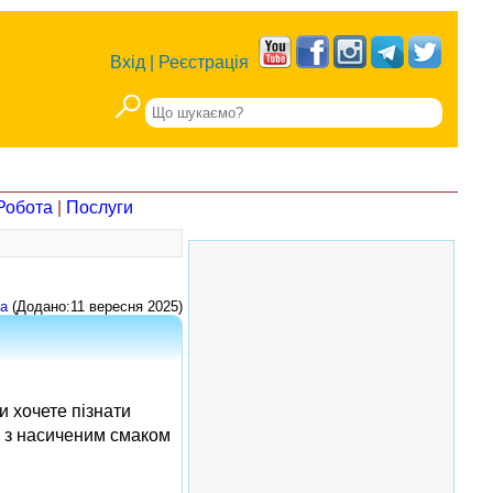
Вхід
|
Реєстрація
Робота
|
Послуги
а
(Додано:11 вересня 2025)
 хочете пізнати
ти з насиченим смаком