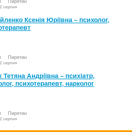
и
Пирятин
 2 серпня
йленко Ксенія Юріївна – психолог,
отерапевт
и
Пирятин
 2 серпня
 Тетяна Андріївна – психіатр,
олог, психотерапевт, нарколог
и
Пирятин
 2 серпня