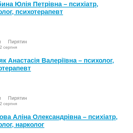
ина Юлія Петрівна – психіатр,
олог, психотерапевт
и
Пирятин
 2 серпня
як Анастасія Валеріївна – психолог,
отерапевт
и
Пирятин
 2 серпня
ова Аліна Олександрівна – психіатр,
олог, нарколог