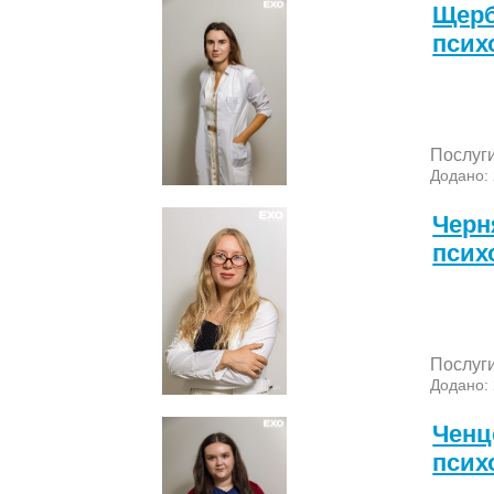
Щерб
псих
Послуг
Додано:
Черн
псих
Послуг
Додано:
Ченц
псих