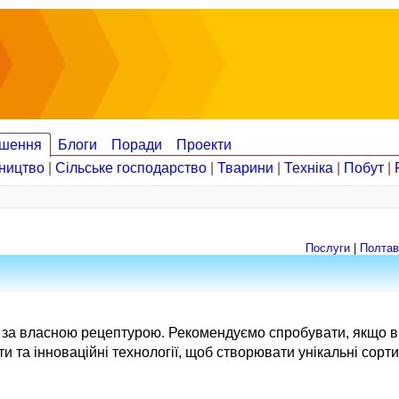
шення
Блоги
Поради
Проекти
ництво
|
Сільське господарство
|
Тварини
|
Техніка
|
Побут
|
Послуги
|
Полтав
за власною рецептурою. Рекомендуємо спробувати, якщо ви
ти та інноваційні технології, щоб створювати унікальні сор