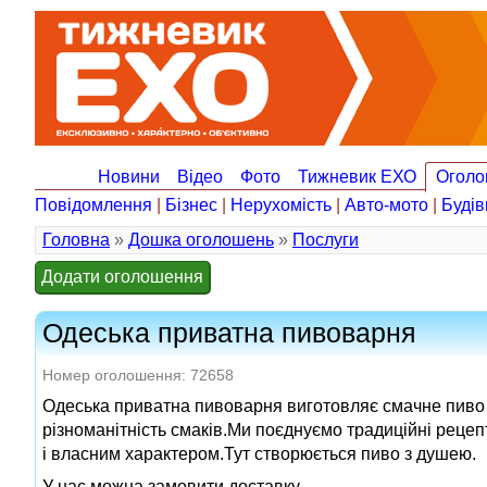
Новини
Відео
Фото
Тижневик ЕХО
Оголо
Повідомлення
|
Бізнес
|
Нерухомість
|
Авто-мото
|
Будів
Головна
»
Дошка оголошень
»
Послуги
Додати оголошення
Одеська приватна пивоварня
Номер оголошення: 72658
Одеська приватна пивоварня виготовляє смачне пиво 
різноманітність смаків.Ми поєднуємо традиційні рецеп
і власним характером.Тут створюється пиво з душею.
У нас можна замовити доставку.