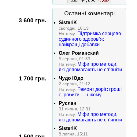
Останні коментарі
3 600 грн.
SisteriK
сьогодні, 10:19
Підтримка серцево-
На тему:
судинного здоров’я:
найкращі добавки
Олег Романский
5 серпня, 01:33
Міфи про методи,
На тему:
які допомагають не сп’яніти
1 700 грн.
Чудо Юдо
2 серпня, 21:12
Ремонт доріг: гроші
На тему:
є, робити — нікому
Руслан
31 липня, 12:31
Міфи про методи,
На тему:
які допомагають не сп’яніти
SisteriK
8 липня, 15:11
1 500 грн.