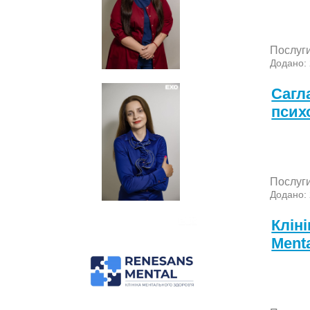
Послуг
Додано:
Сагл
псих
Послуг
Додано:
Кліні
Ment