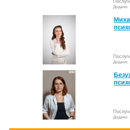
Послуг
Додано:
Миха
псих
Послуг
Додано:
Безух
псих
Послуг
Додано: