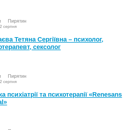
и
Пирятин
 2 серпня
аєва Тетяна Сергіївна – психолог,
отерапевт, сексолог
и
Пирятин
 2 серпня
ка психіатрії та психотерапії «Renesans
al»