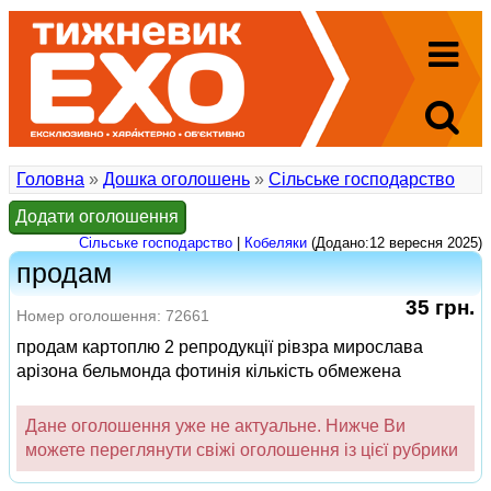
Головна
»
Дошка оголошень
»
Сільське господарство
Додати оголошення
Сільське господарство
|
Кобеляки
(Додано:12 вересня 2025)
продам
35 грн.
Номер оголошення: 72661
продам картоплю 2 репродукції рівзра мирослава
арізона бельмонда фотинія кількість обмежена
Дане оголошення уже не актуальне. Нижче Ви
можете переглянути свіжі оголошення із цієї рубрики