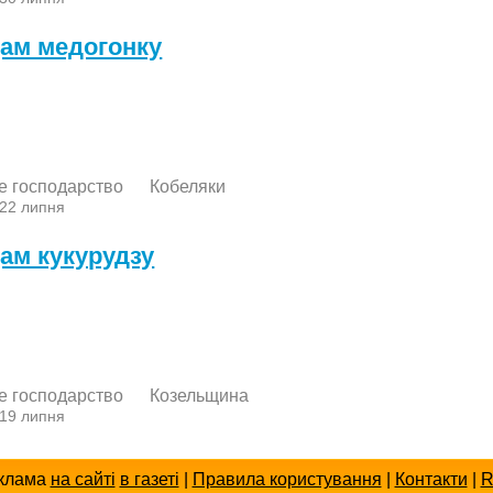
ам медогонку
е господарство
Кобеляки
 22 липня
ам кукурудзу
е господарство
Козельщина
 19 липня
клама
на сайті
в газеті
|
Правила користування
|
Контакти
|
R