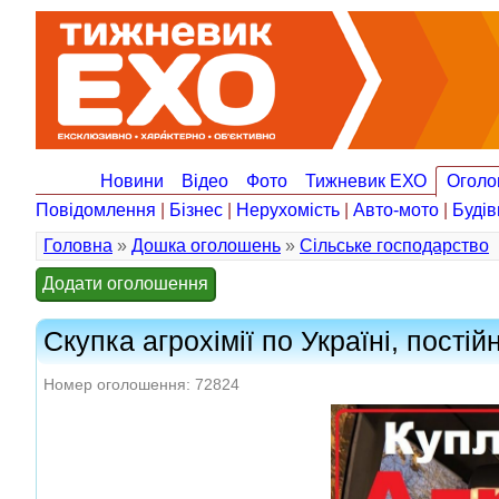
Новини
Відео
Фото
Тижневик ЕХО
Оголо
Повідомлення
|
Бізнес
|
Нерухомість
|
Авто-мото
|
Будів
Головна
»
Дошка оголошень
»
Сільське господарство
Додати оголошення
Скупка агрохімії по Україні, постій
Номер оголошення: 72824