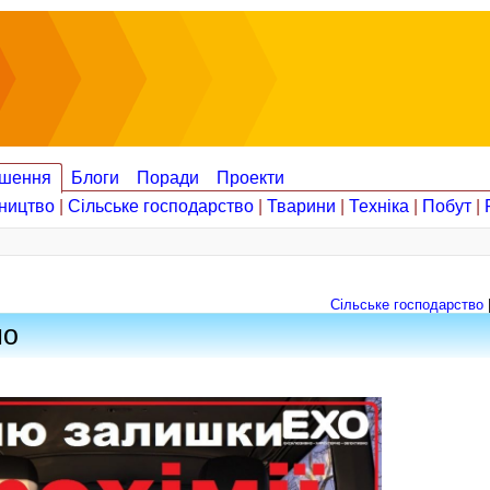
шення
Блоги
Поради
Проекти
ництво
|
Сільське господарство
|
Тварини
|
Техніка
|
Побут
|
Сільське господарство
но