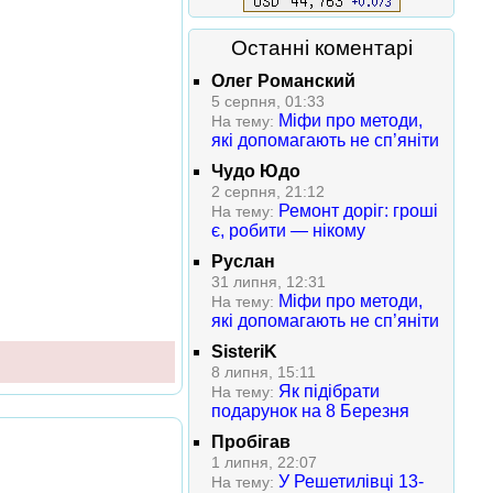
Останні коментарі
Олег Романский
5 серпня, 01:33
Міфи про методи,
На тему:
які допомагають не сп’яніти
Чудо Юдо
2 серпня, 21:12
Ремонт доріг: гроші
На тему:
є, робити — нікому
Руслан
31 липня, 12:31
Міфи про методи,
На тему:
які допомагають не сп’яніти
SisteriK
8 липня, 15:11
Як підібрати
На тему:
подарунок на 8 Березня
Пробігав
1 липня, 22:07
У Решетилівці 13-
На тему: