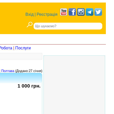
Вхід
|
Реєстрація
Робота
|
Послуги
|
Полтава
(Додано:27 січня)
1 000 грн.