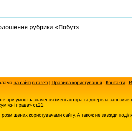
голошення рубрики «Побут»
клама
на сайті
в газеті
|
Правила користування
|
Контакти
|
R
иве при умові зазначення імені автора та джерела запозиче
уміжні права» ст.21.
в, розміщених користувачами сайту. А також не завжди поділ