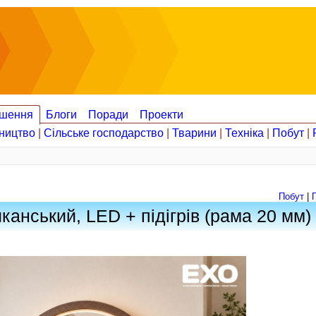
шення
Блоги
Поради
Проекти
ництво
|
Сільське господарство
|
Тварини
|
Техніка
|
Побут
|
Побут
|
канський, LED + підігрів (рама 20 мм)