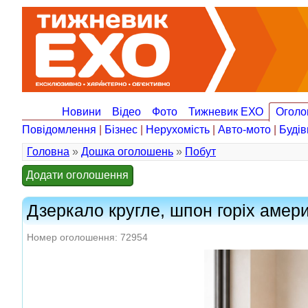
Новини
Відео
Фото
Тижневик ЕХО
Оголо
Повідомлення
|
Бізнес
|
Нерухомість
|
Авто-мото
|
Будів
Головна
»
Дошка оголошень
»
Побут
Додати оголошення
Дзеркало кругле, шпон горіх амери
Номер оголошення: 72954