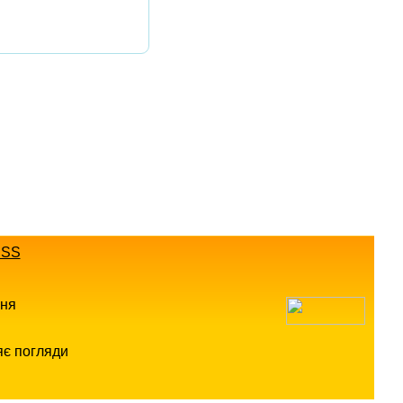
SS
ння
яє погляди