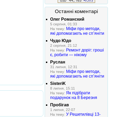
Останні коментарі
Олег Романский
5 серпня, 01:33
Міфи про методи,
На тему:
які допомагають не сп’яніти
Чудо Юдо
2 серпня, 21:12
Ремонт доріг: гроші
На тему:
є, робити — нікому
Руслан
31 липня, 12:31
Міфи про методи,
На тему:
які допомагають не сп’яніти
SisteriK
8 липня, 15:11
Як підібрати
На тему:
подарунок на 8 Березня
Пробігав
1 липня, 22:07
У Решетилівці 13-
На тему: