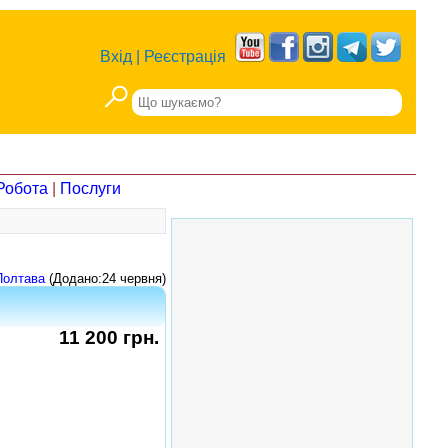
Вхід
|
Реєстрація
Робота
|
Послуги
Полтава
(Додано:24 червня)
11 200 грн.