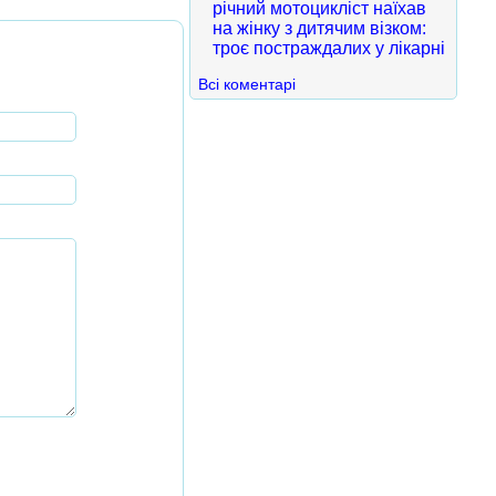
річний мотоцикліст наїхав
на жінку з дитячим візком:
троє постраждалих у лікарні
Всі коментарі