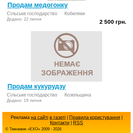
Продам медогонку
Сільське господарство
Кобеляки
Додано: 22 липня
2 500 грн.
Продам кукурудзу
Сільське господарство
Козельщина
Додано: 19 липня
Реклама
на сайті
в газеті
|
Правила користування
|
Контакти
|
RSS
© Тижневик «EХO» 2009 - 2026