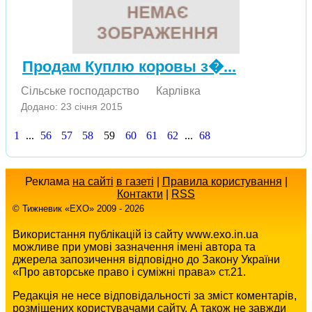
Продам Куплю коровы з�...
Сільське господарство
Карлівка
Додано: 23 січня 2015
1
...
56
57
58
59
60
61
62
...
68
Реклама
на сайті
в газеті
|
Правила користування
|
Контакти
|
RSS
© Тижневик «EХO» 2009 - 2026
Використання публікацій із сайту www.exo.in.ua
можливе при умові зазначення імені автора та
джерела запозичення відповідно до Закону України
«Про авторське право і суміжні права» ст.21.
Редакція не несе відповідальності за зміст коментарів,
розміщених користувачами сайту. А також не завжди