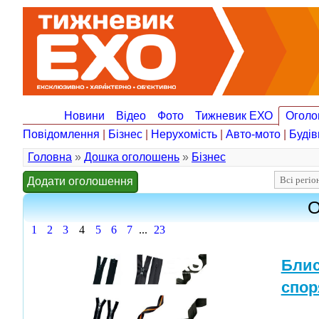
Новини
Відео
Фото
Тижневик ЕХО
Оголо
Повідомлення
|
Бізнес
|
Нерухомість
|
Авто-мото
|
Будів
Головна
»
Дошка оголошень
»
Бізнес
Додати оголошення
О
1
2
3
4
5
6
7
...
23
Блис
спор