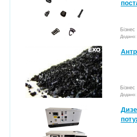
пост
Бізнес
Додано:
Антр
Бізнес
Додано:
Дизе
поту