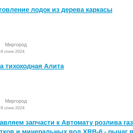
товление лодок из дерева каркасы
Миргород
8 січня 2024
а тихоходная Алита
Миргород
8 січня 2024
авляем запчасти к Автомату розлива г
тков и минеральных вод XRB-6 - рычаг