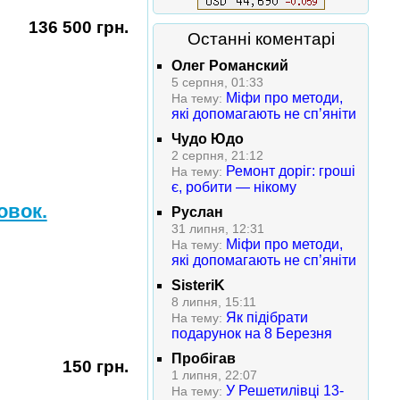
136 500 грн.
Останні коментарі
Олег Романский
5 серпня, 01:33
Міфи про методи,
На тему:
які допомагають не сп’яніти
Чудо Юдо
2 серпня, 21:12
Ремонт доріг: гроші
На тему:
є, робити — нікому
овок.
Руслан
31 липня, 12:31
Міфи про методи,
На тему:
які допомагають не сп’яніти
SisteriK
8 липня, 15:11
Як підібрати
На тему:
подарунок на 8 Березня
Пробігав
150 грн.
1 липня, 22:07
У Решетилівці 13-
На тему: