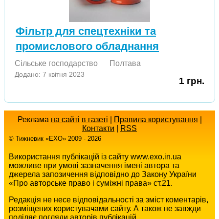
Фільтр для спецтехніки та
промислового обладнання
Сільське господарство
Полтава
Додано: 7 квітня 2023
1 грн.
Реклама
на сайті
в газеті
|
Правила користування
|
Контакти
|
RSS
© Тижневик «EХO» 2009 - 2026
Використання публікацій із сайту www.exo.in.ua
можливе при умові зазначення імені автора та
джерела запозичення відповідно до Закону України
«Про авторське право і суміжні права» ст.21.
Редакція не несе відповідальності за зміст коментарів,
розміщених користувачами сайту. А також не завжди
поділяє погляди авторів публікацій.