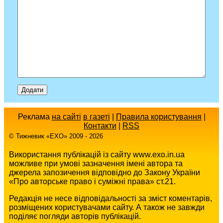
Реклама
на сайті
в газеті
|
Правила користування
|
Контакти
|
RSS
© Тижневик «EХO» 2009 - 2026
Використання публікацій із сайту www.exo.in.ua
можливе при умові зазначення імені автора та
джерела запозичення відповідно до Закону України
«Про авторське право і суміжні права» ст.21.
Редакція не несе відповідальності за зміст коментарів,
розміщених користувачами сайту. А також не завжди
поділяє погляди авторів публікацій.