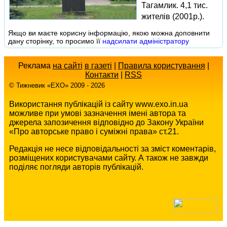
Тагамлик. 4,1 тис.
жителів (2001р.).
Якщо ви маєте корисну інформацію, якою можна доповнити
дану сторінку, то просимо її
надсилати адміністратору
Реклама
на сайті
в газеті
|
Правила користування
|
Контакти
|
RSS
© Тижневик «EХO» 2009 - 2026
Використання публікацій із сайту www.exo.in.ua
можливе при умові зазначення імені автора та
джерела запозичення відповідно до Закону України
«Про авторське право і суміжні права» ст.21.
Редакція не несе відповідальності за зміст коментарів,
розміщених користувачами сайту. А також не завжди
поділяє погляди авторів публікацій.