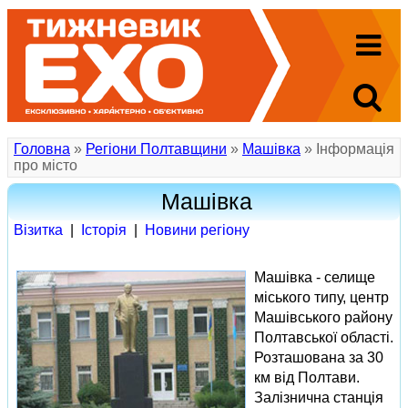
Головна
»
Регіони Полтавщини
»
Машівка
» Інформація
про місто
Машівка
Візитка
|
Іcторія
|
Новини регіону
Машівка - селище
міського типу, центр
Машівського району
Полтавської області.
Розташована за 30
км від Полтави.
Залізнична станція