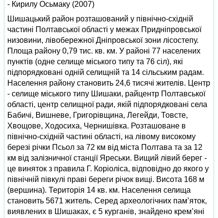
- Кирилу Осьмаку (2007)
Шишацький район розташований у пiвнiчно-схiднiй
частинi Полтавської областi у межах Приднiпровської
низовини, лiвобережної Днiпровської зони лiсостепу.
Площа району 0,79 тис. кв. км. У районi 77 населених
пунктiв (одне селище мiського типу та 76 сiл), якi
пiдпорядкованi однiй селищнiй та 14 сiльським радам.
Населення району становить 24,6 тисячi жителiв. Центр
- селище мiського типу Шишаки, райцентр Полтавської
областi, центр селищної ради, якiй пiдпорядкованi села
Бабичi, Вишневе, Григорiвщина, Легейди, Товсте,
Хвощове, Ходосиха, Чернишiвка. Розташоване в
пiвнiчно-схiднiй частинi областi, на лiвому високому
березi рiчки Псьол за 72 км вiд мiста Полтава та за 12
км вiд залiзничної станцiї Яреськи. Вищий лiвий берег -
це виняток з правила Г. Корiолiса, вiдповiдно до якого у
пiвнiчнiй пiвкулi правi береги рiчок вищi. Висота 168 м
(вершина). Територiя 14 кв. км. Населення селища
становить 5671 житель. Серед археологiчних пам’яток,
виявлених в Шишаках, є 5 курганiв, знайдено крем’янi