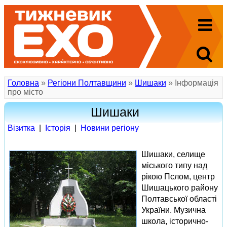
Головна
»
Регіони Полтавщини
»
Шишаки
» Інформація
про місто
Шишаки
Візитка
|
Іcторія
|
Новини регіону
Шишаки, селище
міського типу над
рікою Пслом, центр
Шишацького району
Полтавської області
України. Музична
школа, історично-