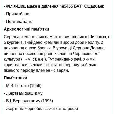
- Філія-Шишацьке відділення №5465 ВАТ "Ощадбанк"
- Приватбанк
- ПолтаваБанк
Археологічні пам’ятки
Серед археологічних пам’яток, виявлених в Шишаках, є
5 курганів, знайдено крем’яні вироби доби неоліту, 2
поховання епохи бронзи. В урочищі Дернова Долина
виявлено поселення ранніх слов’ян Черняхівської
культури (II - VI ст. н.е.). Тут знайдено речі, якими
користувались люди скіфського періоду та більш
пізнього періоду племен - сіверян.
Пам’ятники
- М.В. Гоголю (1956)
- Жертвам фашизму
- В.I. Вернадському (1993)
- Жертвам Чорнобильської катастрофи