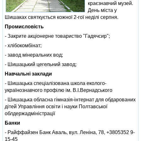
краєзнавчий музей.
День міста у
Шишаках святкується кожної 2-гої неділі серпня.
Промисловість
- Закрите акціонерне товариство "Гадячсир";
- хлібокомбінат;
- завод мінеральних вод;
- Шишацький цегельний завод;
Навчальні заклади
- Шишацька спеціалізована школа еколого-
українознавчого профілю ім. В.І.Вернадського
- Шишацька обласна гімназія-інтернат для обдарованих
дітей Управління освіти і науки Полтавської
облдержадміністрації
Банки
- Райффайзен Банк Аваль, вул. Леніна, 78, +3805352 9-
15-45