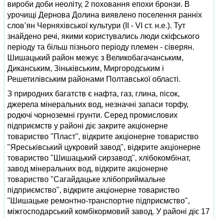
вироби доби неолiту, 2 поховання епохи бронзи. В
урочищi Дернова Долина виявлено поселення раннiх
слов’ян Черняхiвської культури (II - VI ст. н.е.). Тут
знайдено речi, якими користувались люди скiфського
перiоду та бiльш пiзнього перiоду племен - сiверян.
Шишацький район межує з Великобагачанським,
Диканським, Зiнькiвським, Миргородським i
Решетилiвським районами Полтавської областi.
З природних багатств є нафта, газ, глина, пiсок,
джерела мiнеральних вод, незначнi запаси торфу,
родючi чорноземнi грунти. Серед промислових
пiдприємств у районi дiє закрите акцiонерне
товариство "Пласт", вiдкрите акцiонерне товариство
"Яреськiвський цукровий завод", вiдкрите акцiонерне
товариство "Шишацький сирзавод", хлiбокомбiнат,
завод мiнеральних вод, вiдкрите акцiонерне
товариство "Сагайдацьке хлiбоприймальне
пiдприємство", вiдкрите акцiонерне товариство
"Шишацьке ремонтно-транспортне пiдприємство",
мiжгосподарський комбiкормовий завод. У районi дiє 17