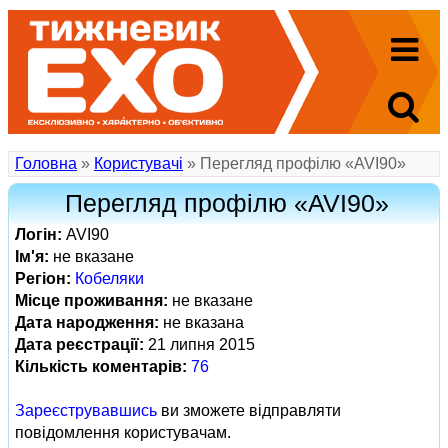
Головна
»
Користувачі
» Перегляд профілю «AVI90»
Перегляд профілю «AVI90»
Логін:
AVI90
Ім'я:
не вказане
Регіон:
Кобеляки
Місце проживання:
не вказане
Дата народження:
не вказана
Дата реєстрації:
21 липня 2015
Кількість коментарів:
76
Зареєструвавшись
ви зможете відправляти
повідомлення користувачам.