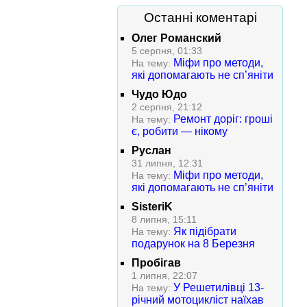
Останні коментарі
Олег Романский
5 серпня, 01:33
Міфи про методи,
На тему:
які допомагають не сп’яніти
Чудо Юдо
2 серпня, 21:12
Ремонт доріг: гроші
На тему:
є, робити — нікому
Руслан
31 липня, 12:31
Міфи про методи,
На тему:
які допомагають не сп’яніти
SisteriK
8 липня, 15:11
Як підібрати
На тему:
подарунок на 8 Березня
Пробігав
1 липня, 22:07
У Решетилівці 13-
На тему:
річний мотоцикліст наїхав