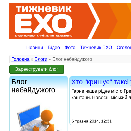
Новини
Відео
Фото
Тижневик ЕХО
Оголо
Головна
»
Блоги
» Блог небайдужого
Зареєструвати блог
Блог
Хто "кришує" таксі 
небайдужого
Гарне наше рідне місто Гре
каштани. Навесні міський 
6 травня 2014, 12:31