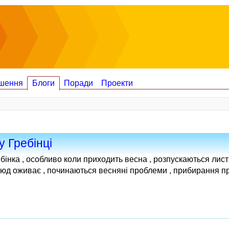
шення
Блоги
Поради
Проекти
у Гребінці
бінка , особливо коли приходить весна , розпускаються листя
люд оживає , починаються весняні проблеми , прибирання пр