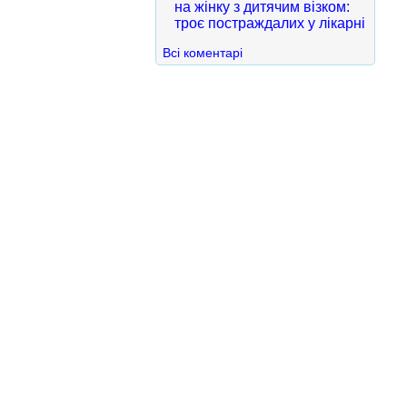
на жінку з дитячим візком:
троє постраждалих у лікарні
Всі коментарі