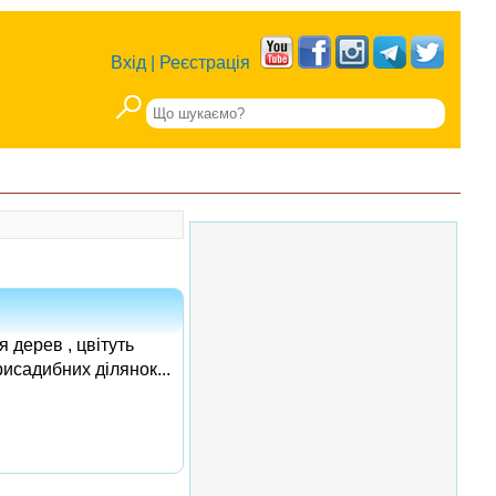
Вхід
|
Реєстрація
 дерев , цвітуть
исадибних ділянок...