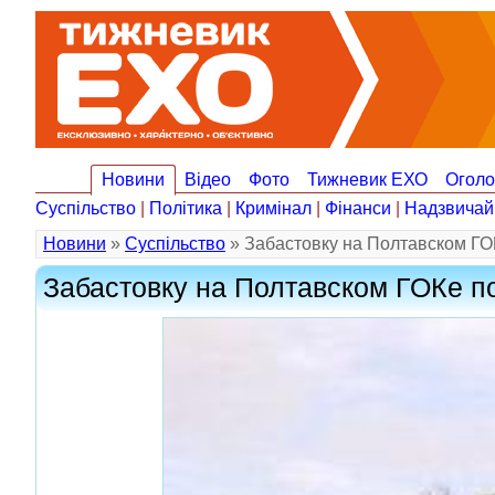
Новини
Відео
Фото
Тижневик ЕХО
Огол
Суспільство
|
Політика
|
Кримінал
|
Фінанси
|
Надзвичай
Новини
»
Суспільство
» Забастовку на Полтавском Г
Забастовку на Полтавском ГОКе 