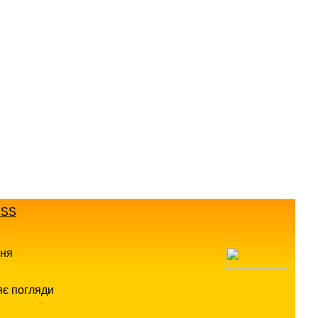
SS
ння
яє погляди