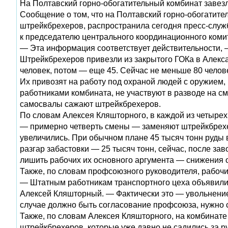
На Полтавский горно-обогатительный комбинат завезл
Сообщение о том, что на Полтавский горно-обогатител
штрейкбрехеров, распространила сегодня пресс-слу
к председателю центрального координационного ком
— Эта информация соответствует действительности,
Штрейкбрехеров привезли из закрытого ГОКа в Алекса
человек, потом — еще 45. Сейчас не меньше 80 чело
Их привозят на работу под охраной людей с оружием,
работниками комбината, не участвуют в разводе на см
самосвалы сажают штрейкбрехеров.
По словам Алексея Кляшторного, в каждой из четырех
— примерно четверть смены — заменяют штрейкбрехер
увеличились. При обычном плане 45 тысяч тонн руды в
разгар забастовки — 25 тысяч тонн, сейчас, после за
лишить рабочих их основного аргумента — снижения 
Также, по словам профсоюзного руководителя, рабоч
— Штатным работникам транспортного цеха объявили, 
Алексей Кляшторный. — Фактически это — увольнение.
случае должно быть согласование профсоюза, нужно 
Также, по словам Алексея Кляшторного, на комбинате
штрейкбрехеров, которые уже давно не садились за ру