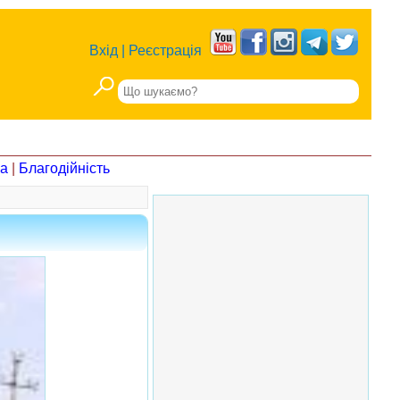
Вхід
|
Реєстрація
на
|
Благодійність