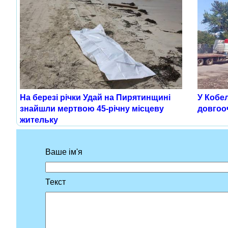
На березі річки Удай на Пирятинщині
У Кобе
знайшли мертвою 45-річну місцеву
довгооч
жительку
Ваше ім'я
Текст