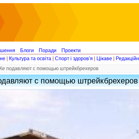
ошення
Блоги
Поради
Проекти
не
|
Культура та освіта
|
Спорт і здоров'я
|
Цікаве
|
Редакцій
ОКе подавляют с помощью штрейкбрехеров
подавляют с помощью штрейкбрехеров