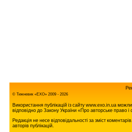
Ре
© Тижневик «EХO» 2009 - 2026
Використання публікацій із сайту www.exo.in.ua можл
відповідно до Закону України «Про авторське право і с
Редакція не несе відповідальності за зміст коментарі
авторів публікацій.