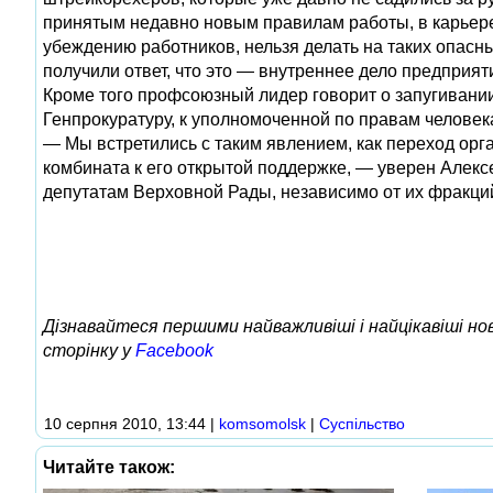
принятым недавно новым правилам работы, в карьере
убеждению работников, нельзя делать на таких опасн
получили ответ, что это — внутреннее дело предприят
Кроме того профсоюзный лидер говорит о запугивании
Генпрокуратуру, к уполномоченной по правам человек
— Мы встретились с таким явлением, как переход орг
комбината к его открытой поддержке, — уверен Алек
депутатам Верховной Рады, независимо от их фракций.
Дізнавайтеся першими найважливіші і найцікавіші н
сторінку у
Facebook
10 серпня 2010, 13:44
|
komsomolsk
|
Суспільство
Читайте також: