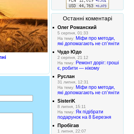
Останні коментарі
Олег Романский
5 серпня, 01:33
Міфи про методи,
На тему:
які допомагають не сп’яніти
Чудо Юдо
пні
2 серпня, 21:12
Ремонт доріг: гроші
На тему:
є, робити — нікому
Руслан
31 липня, 12:31
Міфи про методи,
На тему:
які допомагають не сп’яніти
SisteriK
8 липня, 15:11
Як підібрати
На тему:
подарунок на 8 Березня
Пробігав
1 липня, 22:07