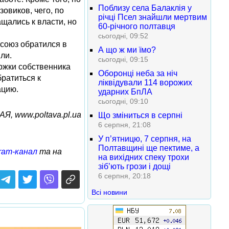
Поблизу села Балаклія у
овиков, чего, по
річці Псел знайшли мертвим
щались к власти, но
60-річного полтавця
сьогодні, 09:52
фсоюз обратился в
А що ж ми їмо?
ли.
сьогодні, 09:15
ржки собственника
Оборонці неба за ніч
ратиться к
ліквідували 114 ворожих
ацию.
ударних БпЛА
сьогодні, 09:10
, www.poltava.pl.ua
Що зміниться в серпні
6 серпня, 21:08
У п’ятницю, 7 серпня, на
Полтавщині ще пектиме, а
ram-канал
та на
на вихідних спеку трохи
зіб’ють грози і дощі
6 серпня, 20:18
Всі новини