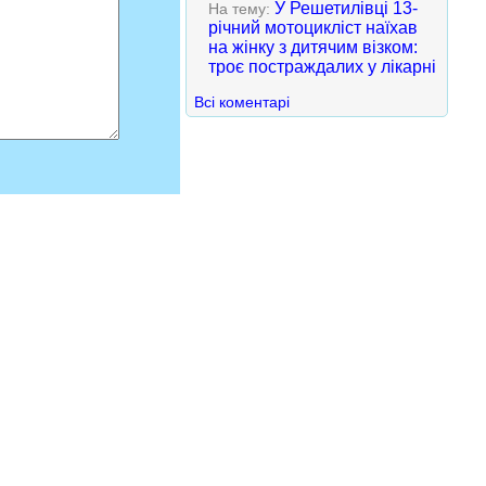
У Решетилівці 13-
На тему:
річний мотоцикліст наїхав
на жінку з дитячим візком:
троє постраждалих у лікарні
Всі коментарі