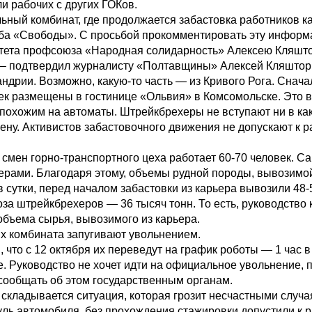
и рабочих с других ГОКов.
ьный комбинат, где продолжается забастовка работников к
жба «Свободы». С просьбой прокомментировать эту инфор
итета профсоюза «Народная солидарность» Алексею Кляшто
 — подтвердил журналисту «Полтавщины» Алексей Кляшто
ндрии. Возможно, какую-то часть — из Кривого Рога. Снача
век размещены в гостинице «Ольвия» в Комсомольске. Это 
 похожим на автоматы. Штрейкбрехеры не вступают ни в как
ену. Активистов забастовочного движения не допускают к ра
 смен горно-транспортного цеха работает 60-70 человек. С
ами. Благодаря этому, объемы рудной породы, вывозимой
 сутки, перед началом забастовки из карьера вывозили 48-5
воза штрейкбрехеров — 36 тысяч тонн. То есть, руководство
объема сырья, вывозимого из карьера.
их комбината запугивают увольнением.
что с 12 октября их переведут на график роботы — 1 час в
 Руководство не хочет идти на официальное увольнение, п
сообщать об этом государственным органам.
 складывается ситуация, которая грозит несчастными случа
ль автомобиля, без прохождения стажировки допустили к ра