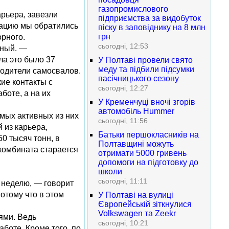
газопромислового
арьера, завезли
підприємства за видобуток
мацию мы обратились
піску в заповіднику на 8 млн
грн
рного.
сьогодні, 12:53
рный. —
ла это было 37
У Полтаві провели свято
меду та підбили підсумки
водители самосвалов.
пасічницького сезону
ие контакты с
сьогодні, 12:27
боте, а на их
У Кременчуці вночі згорів
автомобіль Hummer
амых активных из них
сьогодні, 11:56
 из карьера,
Батьки першокласників на
0 тысяч тонн, в
Полтавщині можуть
 комбината старается
отримати 5000 гривень
допомоги на підготовку до
школи
сьогодні, 11:11
 неделю, — говорит
отому что в этом
У Полтаві на вулиці
Європейській зіткнулися
Volkswagen та Zeekr
ями. Ведь
сьогодні, 10:21
боте. Кроме того, по