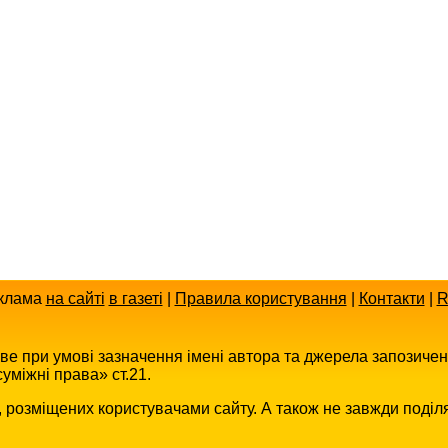
клама
на сайті
в газеті
|
Правила користування
|
Контакти
|
R
иве при умові зазначення імені автора та джерела запозиче
уміжні права» ст.21.
в, розміщених користувачами сайту. А також не завжди поділ