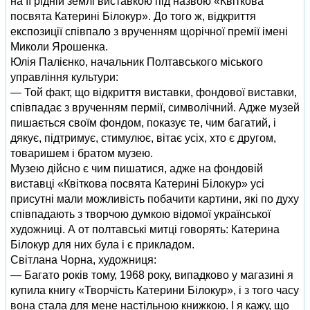
на її рідній землі виставкою під назвою «Квіткова
посвята Катерині Білокур». До того ж, відкриття
експозиції співпало з врученням щорічної премії імені
Миколи Ярошенка.
Юлія Палієнко, начальник Полтавського міського
управління культури:
— Той факт, що відкриття виставки, фондової виставки,
співпадає з врученням пермії, символічний. Адже музей
пишається своїм фондом, показує те, чим багатий, і
дякує, підтримує, стимулює, вітає усіх, хто є другом,
товаришем і братом музею.
Музею дійсно є чим пишатися, адже на фондовій
виставці «Квіткова посвята Катерині Білокур» усі
присутні мали можливість побачити картини, які по духу
співпадають з творчою думкою відомої української
художниці. А от полтавські митці говорять: Катерина
Білокур для них була і є прикладом.
Світлана Чорна, художниця:
— Багато років тому, 1968 року, випадково у магазині я
купила книгу «Творчість Катерини Білокур», і з того часу
вона стала для мене настільною книжкою. І я кажу, що