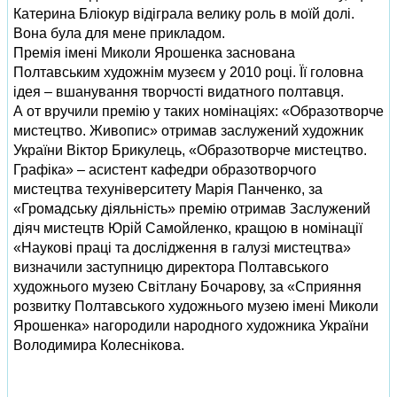
Катерина Бліокур відіграла велику роль в моїй долі.
Вона була для мене прикладом.
Премія імені Миколи Ярошенка заснована
Полтавським художнім музеєм у 2010 році. Її головна
ідея – вшанування творчості видатного полтавця.
А от вручили премію у таких номінаціях: «Образотворче
мистецтво. Живопис» отримав заслужений художник
України Віктор Брикулець, «Образотворче мистецтво.
Графіка» – асистент кафедри образотворчого
мистецтва техуніверситету Марія Панченко, за
«Громадську діяльність» премію отримав Заслужений
діяч мистецтв Юрій Самойленко, кращою в номінації
«Наукові праці та дослідження в галузі мистецтва»
визначили заступницю директора Полтавського
художнього музею Світлану Бочарову, за «Сприяння
розвитку Полтавського художнього музею імені Миколи
Ярошенка» нагородили народного художника України
Володимира Колеснікова.