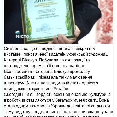
Символічно, що ця подія співпала з відкриттям
виставки, присвяченої видатній українській художниці
Катерині Білокур. Побували на експозиції та
нагородженні премією й наші журналісти.
Все своє життя Катерина Бліокур прожила у
батьківській хаті і пізнавала таїну малювання
власноруч. Але це не завадило їй стати однією з
найвідоміших художниць України.
Сьогодні її ім'я – гордість всієї національної культури, а
її роботи виставляються у багатьох музеях світу. Вона
стала одним з символів України для світової спільноти.
Тому видатну представницю Полтавщини вшановували