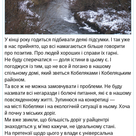
У кінці року годиться підбивати деякі підсумки. І так уже
в нас прийнято, що всі намагаються більше говорити
про позитив. Про людей хороших і справи їх гарні.
Не буду сперечатися — доля істини в цьому є. І
погоджуся із тим, що не все й погано в нашому
спільному домі, який зветься Кобеляками і Кобеляцьким
районом.
Та все ж не можна замовчувати і проблеми. Не буду
називати всі негаразди і болючі питання, які є в нашому
повсякденному житті. Зупинюся на конкретиці —
на місті Кобеляки і на екологічній ситуації в ньому. Хоча
й почну з міських доріг.
Ми вже звикли, що більшість доріг у райцентрі
знаходяться у, м’яко кажучи, не ідеальному стані.
На претензії щодо цього у влади є універсальна