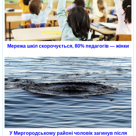
Мережа шкіл скорочується, 80% педагогів — жінки
У Миргородському районі чоловік загинув після