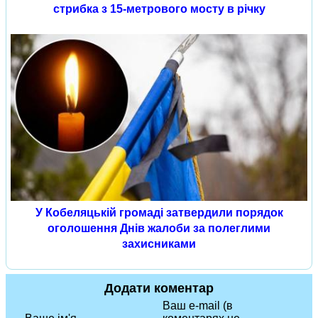
стрибка з 15-метрового мосту в річку
У Кобеляцькій громаді затвердили порядок
оголошення Днів жалоби за полеглими
захисниками
Додати коментар
Ваш e-mail (в