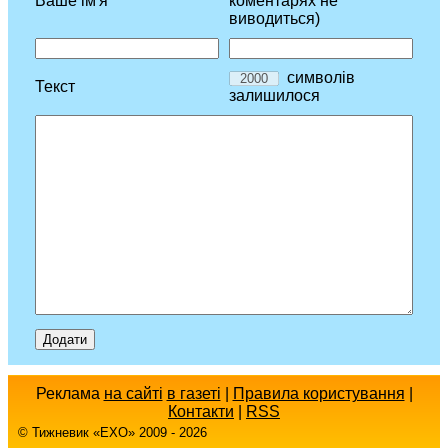
Ваше ім'я
коментарях не
виводиться)
символів
Текст
залишилося
Реклама
на сайті
в газеті
|
Правила користування
|
Контакти
|
RSS
© Тижневик «EХO» 2009 - 2026