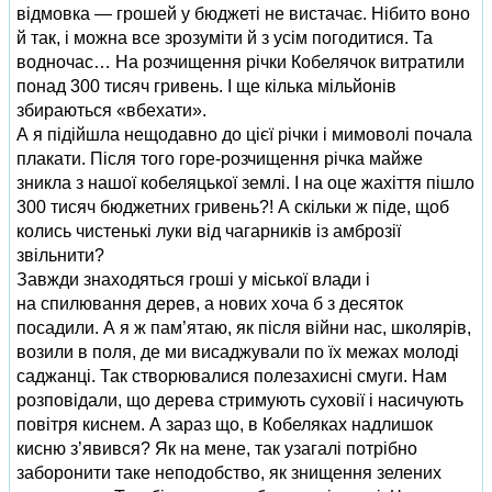
відмовка — грошей у бюджеті не вистачає. Нібито воно
й так, і можна все зрозуміти й з усім погодитися. Та
водночас… На розчищення річки Кобелячок витратили
понад 300 тисяч гривень. І ще кілька мільйонів
збираються «вбехати».
А я підійшла нещодавно до цієї річки і мимоволі почала
плакати. Після того горе-розчищення річка майже
зникла з нашої кобеляцької землі. І на оце жахіття пішло
300 тисяч бюджетних гривень?! А скільки ж піде, щоб
колись чистенькі луки від чагарників із амброзії
звільнити?
Завжди знаходяться гроші у міської влади і
на спилювання дерев, а нових хоча б з десяток
посадили. А я ж пам’ятаю, як після війни нас, школярів,
возили в поля, де ми висаджували по їх межах молоді
саджанці. Так створювалися полезахисні смуги. Нам
розповідали, що дерева стримують суховії і насичують
повітря киснем. А зараз що, в Кобеляках надлишок
кисню з’явився? Як на мене, так узагалі потрібно
заборонити таке неподобство, як знищення зелених