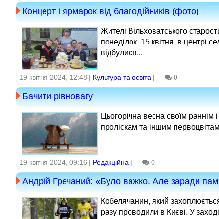
Концерт і ярмарок від благодійників (фото)
Жителі Вільховатського старости
понеділок, 15 квітня, в центрі с
відбулися...
19 квітня 2024, 12:48 |
Культура та освіта
|
0
Бачити рівновагу
Цьогорічна весна своїм раннім і
проліскам та іншим первоцвітам, 
19 квітня 2024, 09:16 |
Редакційна
|
0
Андрій Гречаний: «Було важко. Але заради пам’
Кобелячанин, який захоплюється 
разу проводили в Києві. У заход