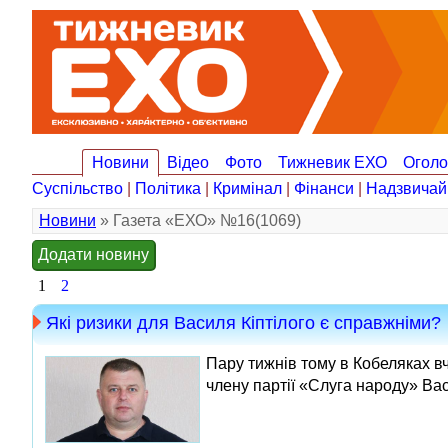
Новини
Відео
Фото
Тижневик ЕХО
Огол
Суспільство
|
Політика
|
Кримінал
|
Фінанси
|
Надзвичай
Новини
» Газета «ЕХО» №16(1069)
Додати новину
1
2
Які ризики для Василя Кіптілого є справжніми?
Пару тижнів тому в Кобеляках в
члену партії «Слуга народу» Вас