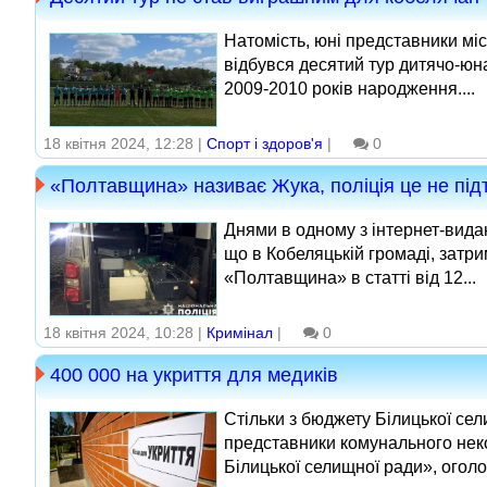
Натомість, юні представники міс
відбувся десятий тур дитячо-юна
2009-2010 років народження....
18 квітня 2024, 12:28 |
Спорт і здоров'я
|
0
«Полтавщина» називає Жука, поліція це не пі
Днями в одному з інтернет-вида
що в Кобеляцькій громаді, затри
«Полтавщина» в статті від 12...
18 квітня 2024, 10:28 |
Кримінал
|
0
400 000 на укриття для медиків
Стільки з бюджету Білицької сел
представники комунального нек
Білицької селищної ради», оголо