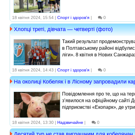
18 квітня 2024, 15:54 |
Спорт і здоров'я
|
0
Хлопці треті, дівчата — четверті (фото)
Такий результат продемонструва
в Полтавському районі відбулися
ліги». 8 квітня в Нових Санжара
18 квітня 2024, 14:43 |
Спорт і здоров'я
|
0
На околиці Кобеляк і в Лісному запровадили ка
Повідомлення про те, що на тер
з’явилося на офіційному сайті
підприємстві «Екопарк», де утрим
18 квітня 2024, 13:30 |
Надзвичайне
|
0
Десятий тур не став виграшним для кобелячан