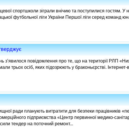
цевої спортшколи зіграли внічию та поступилися гостям. У не
цької футбольної ліги України Першої ліги серед команд юн
дтверджує
нь з’явилося повідомлення про те, що на території РЛП «Н
мали трьох осіб, яких підозрюють у браконьєрстві. Інтернет
ищної ради планують витратити для безпеки працівників «пе
омерційного підприємства «Центр первинної медико-саніта
сили тендер на поточний ремонт...