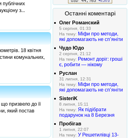
 публічних
кціону з...
Останні коментарі
Олег Романский
5 серпня, 01:33
Міфи про методи,
На тему:
які допомагають не сп’яніти
Чудо Юдо
ометрів. 18 квітня
2 серпня, 21:12
астини комунальних,
Ремонт доріг: гроші
На тему:
є, робити — нікому
Руслан
31 липня, 12:31
Міфи про методи,
На тему:
які допомагають не сп’яніти
SisteriK
що призвело до її
8 липня, 15:11
Як підібрати
На тему:
и, який постав
подарунок на 8 Березня
Пробігав
1 липня, 22:07
У Решетилівці 13-
На тему: