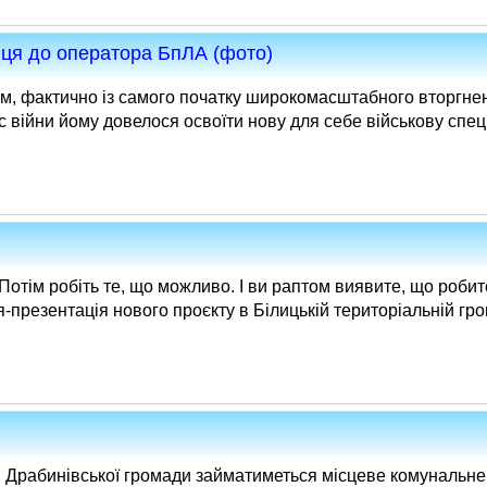
нця до оператора БпЛА (фото)
им, фактично із самого початку широкомасштабного вторгне
с війни йому довелося освоїти нову для себе військову спеці
 Потім робіть те, що можливо. І ви раптом виявите, що роб
я-презентація нового проєкту в Білицькій територіальній гром
 Драбинівської громади займатиметься місцеве комунальне