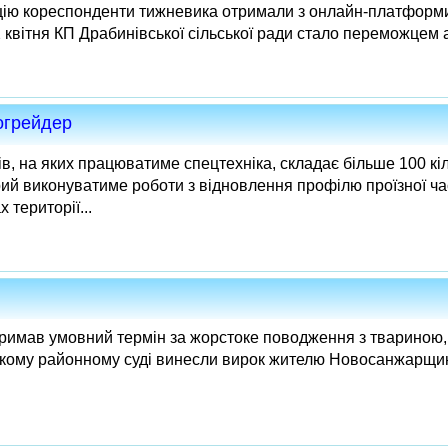
цію кореспонденти тижневика отримали з онлайн-платформи
квітня КП Драбинівської сільської ради стало переможцем ау
огрейдер
, на яких працюватиме спецтехніка, складає більше 100 кіл
рий виконуватиме роботи з відновлення профілю проїзної ч
 території...
имав умовний термін за жорстоке поводження з твариною, 
ському районному суді винесли вирок жителю Новосанжарщин