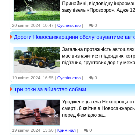
Принаймні, відповідну інформа
закупівель «Прозорро». Адже 12 
20 квітня 2024, 10:47 |
Суспільство
|
0
Дороги Новосанжарщини обслуговуватиме авт
Загальна протяжність автошляхів
має визначитися підрядник, кот
під’їзних, ґрунтових доріг у межах
19 квітня 2024, 16:55 |
Суспільство
|
0
Три роки за вбивство собаки
Уродженець села Нехвороща отр
смерті. 8 квітня в Новосанжар
перед Фемідою за...
19 квітня 2024, 13:50 |
Кримінал
|
0