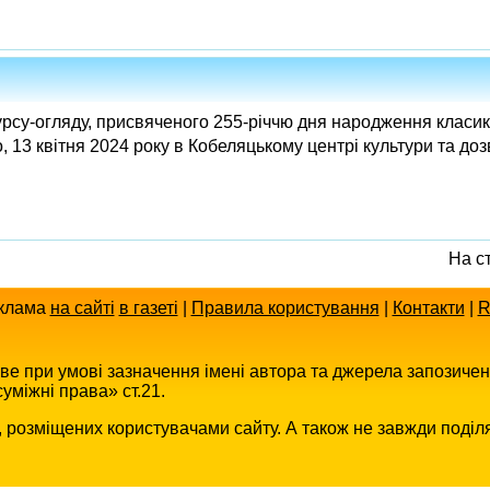
урсу-огляду, присвяченого 255-річчю дня народження класик
, 13 квітня 2024 року в Кобеляцькому центрі культури та до
На с
клама
на сайті
в газеті
|
Правила користування
|
Контакти
|
R
иве при умові зазначення імені автора та джерела запозиче
уміжні права» ст.21.
в, розміщених користувачами сайту. А також не завжди поділ