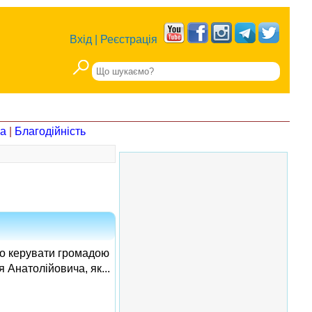
Вхід
|
Реєстрація
на
|
Благодійність
во керувати громадою
 Анатолійовича, як...