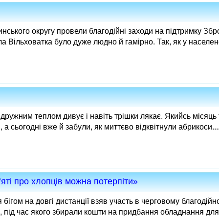
нського округу провели благодійні заходи на підтримку Збр
ела Вільховатка було дуже людно й гамірно. Так, як у населен
 дружним теплом дивує і навіть трішки лякає. Якийсь місяць
а сьогодні вже й забули, як миттєво відквітнули абрикоси...
яті про хлопців можна потерпіти»
бігом на довгі дистанції взяв участь в черговому благодійно
і, під час якого збирали кошти на придбання обладнання для 