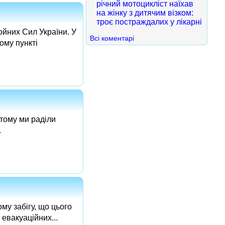
річний мотоцикліст наїхав
на жінку з дитячим візком:
троє постраждалих у лікарні
ойних Сил України. У
Всі коментарі
ому пункті
 тому ми раділи
.
му забігу, що цього
евакуаційних...