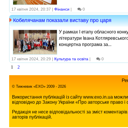
17 квітня 2024, 20:37 |
Фінанси
|
0
Кобелячанам показали виставу про царя
У рамках І етапу обласного конк
літератури Івана Котляревського
концертна програма за...
17 квітня 2024, 20:29 |
Культура та освіта
|
0
1
2
Ре
© Тижневик «EХO» 2009 - 2026
Використання публікацій із сайту www.exo.in.ua можл
відповідно до Закону України «Про авторське право і с
Редакція не несе відповідальності за зміст коментарі
авторів публікацій.