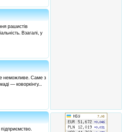
ння рашистів
альність. Взагалі, у
ите неможливе. Саме з
аді — коворкінгу...
 підприємство.