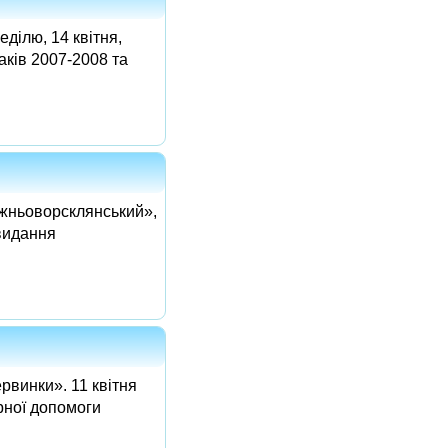
ділю, 14 квітня,
аків 2007-2008 та
ижньоворсклянський»,
-видання
рвинки». 11 квітня
рної допомоги