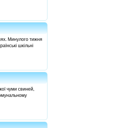
нях. Минулого тижня
раїнські шкільні
кої чуми свиней,
комунальному