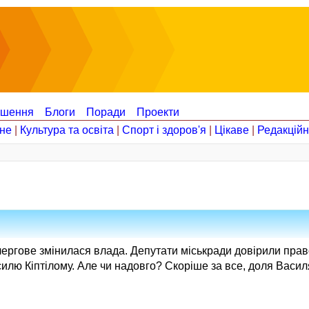
ошення
Блоги
Поради
Проекти
не
|
Культура та освіта
|
Спорт і здоров'я
|
Цікаве
|
Редакцій
чергове змінилася влада. Депутати міськради довірили пра
илю Кіптілому. Але чи надовго? Скоріше за все, доля Василя