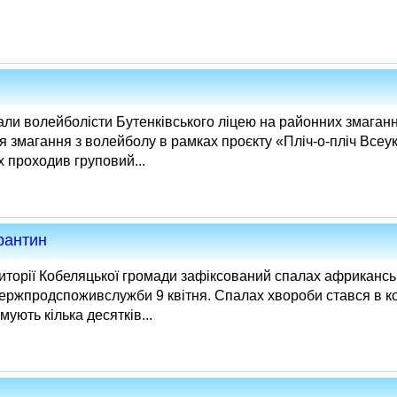
ли волейболісти Бутенківського ліцею на районних змаган
 змагання з волейболу в рамках проєкту «Пліч-о-пліч Всеук
х проходив груповий...
рантин
иторії Кобеляцької громади зафіксований спалах африкансь
 Держпродспоживслужби 9 квітня. Спалах хвороби стався в 
ують кілька десятків...