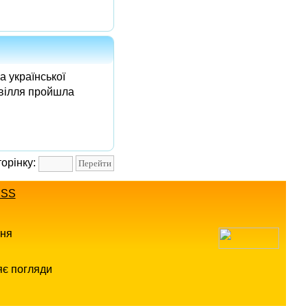
а української
звілля пройшла
торінку:
SS
ння
яє погляди