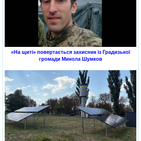
«На щиті» повертається захисник із Градизької
громади Микола Шумков