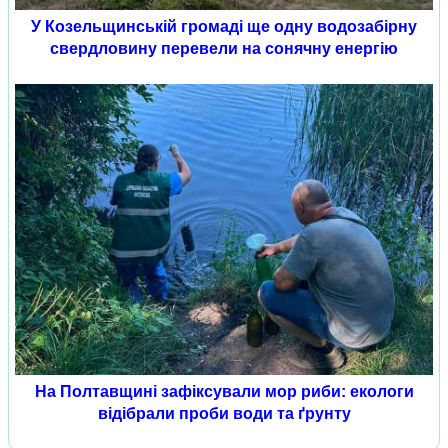
У Козельщинській громаді ще одну водозабірну
свердловину перевели на сонячну енергію
На Полтавщині зафіксували мор риби: екологи
відібрали проби води та ґрунту