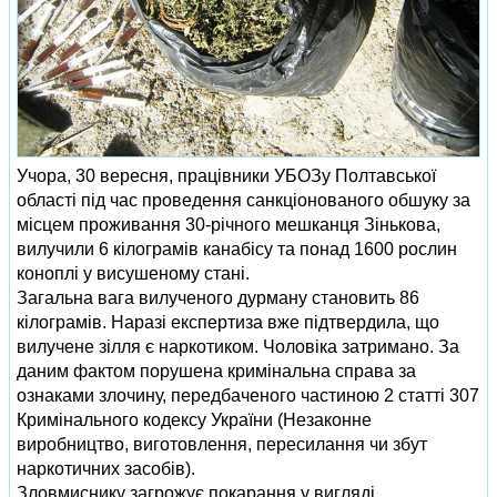
Учора, 30 вересня, працівники УБОЗу Полтавської
області під час проведення санкціонованого обшуку за
місцем проживання 30-річного мешканця Зінькова,
вилучили 6 кілограмів канабісу та понад 1600 рослин
коноплі у висушеному стані.
Загальна вага вилученого дурману становить 86
кілограмів. Наразі експертиза вже підтвердила, що
вилучене зілля є наркотиком. Чоловіка затримано. За
даним фактом порушена кримінальна справа за
ознаками злочину, передбаченого частиною 2 статті 307
Кримінального кодексу України (Незаконне
виробництво, виготовлення, пересилання чи збут
наркотичних засобів).
Зловмиснику загрожує покарання у вигляді