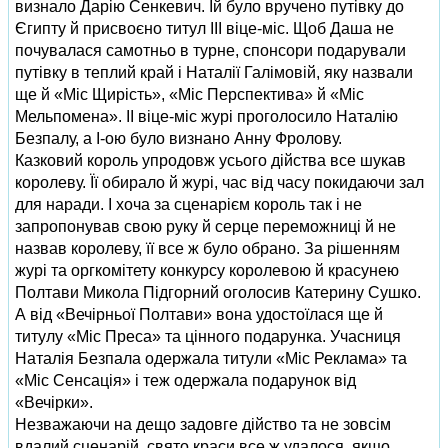
визнало Дарію Сенкевич. Їй було вручено путівку до
Єгипту й присвоєно титул ІІІ віце-міс. Щоб Даша не
почувалася самотньо в турне, спонсори подарували
путівку в теплий край і Наталії Галімовій, яку назвали
ще й «Міс Щирість», «Міс Перспектива» й «Міс
Мельпомена». ІІ віце-міс журі проголосило Наталію
Безпалу, а І-ою було визнано Анну Фролову.
Казковий король упродовж усього дійства все шукав
королеву. Її обирало й журі, час від часу покидаючи зал
для наради. І хоча за сценарієм король так і не
запропонував свою руку й серце переможниці й не
назвав королеву, її все ж було обрано. За рішенням
журі та оргкомітету конкурсу королевою й красунею
Полтави Микола Підгорний оголосив Катерину Сушко.
А від «Вечірньої Полтави» вона удостоїлася ще й
титулу «Міс Преса» та цінного подарунка. Учасниця
Наталія Безпала одержала титули «Міс Реклама» та
«Міс Сенсація» і теж одержала подарунок від
«Вечірки».
Незважаючи на дещо задовге дійство та не зовсім
вдалий сценарій, свято краси все ж удалося, якщо