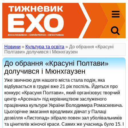
Новини
»
Культура та освіта
» До обрання «Красуні
Полтави» долучився і Мюнхгаузен
До обрання «Красуні Полтави»
долучився і Мюнхгаузен
Уже звичною для нашого міста стала подія, яка
відбувається в грудні вже 21 рік поспіль. Йдеться про
конкурс «Красуня Полтави», який організовує творчий
центр «Арсенал» під керівництвом заслуженого
працівника культури України Володимира Ромаскевича.
Цьогорічне змагання вродливих дівчат у Палаці
дозвілля «Листопад» зібрало повен зал уболівальників
та цінителів жіночої краси. Самих же учасниць було 15. І