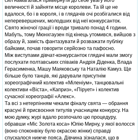
сил намагалася привернути до себе увагу його
величності й зайняти місце королеви. Та їй це не
вдалося, бо і в короля, і в глядачів очі розбігалися від
неперевершених, молодших від неї конкурсанток.
Свято жіночої грації і вроди тривало понад 4 години.
Мабуть, тому Мюнхгаузен під кінець утомився, вийшов з
образу й, замість фантазувати й розважати публіку
байками, почав говорити серйозно та пафосно.
Між виступами дівчат-конкурсанток глядачі мали змогу
послухати полтавських співаків Андрія Діденка, Влада
Герасименка, Машу Маяковську та Наталію Камуз. Ще
більше було танців, які дарували присутнім
хореографічний колектив «Міленіум», танцювальні
колективи «Віста», «Каприз», «Пірует» і колектив
сучасної хореографії «Алекс».
Та всі з нетерпінням чекали фіналу свята — обрання
красуні й присвоєння титулів учасницям конкурсу. На
мою думку, журі вдало розпочало цю процедуру,
обравши «Міс Золота коса» Юлію Мирну, у якої волосся
(воно споконвіку було окрасою жінки) справді
спускалося нижче пояса. Дівчина зізналася, що в