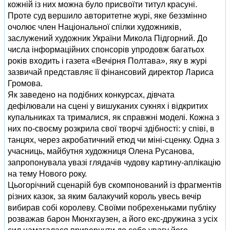
кожній із них можна було присвоїти титул красуні.
Проте суд вершило авторитетне журі, яке беззмінно
очолює член Національної спілки художників,
заслужений художник України Микола Підгорний. До
числа інформаційних спонсорів упродовж багатьох
років входить і газета «Вечірня Полтава», яку в журі
зазвичай представляє її фінансовий директор Лариса
Громова.
Як заведено на подібних конкурсах, дівчата
дефілювали на сцені у вишуканих сукнях і відкритих
купальниках та трималися, як справжні моделі. Кожна з
них по-своєму розкрила свої творчі здібності: у співі, в
танцях, через акробатичний етюд чи міні-сценку. Одна з
учасниць, майбутня художниця Олена Русанова,
запропонувала увазі глядачів чудову картину-аплікацію
на тему Нового року.
Цьогорічний сценарій був скомпонований із фрагментів
різних казок, за яким балакучий король увесь вечір
вибирав собі королеву. Своїми побрехеньками публіку
розважав барон Мюнхгаузен, а його екс-дружина з усіх