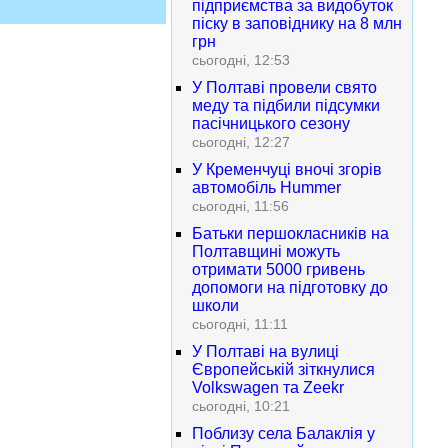
підприємства за видобуток
піску в заповіднику на 8 млн
грн
сьогодні, 12:53
У Полтаві провели свято
меду та підбили підсумки
пасічницького сезону
сьогодні, 12:27
У Кременчуці вночі згорів
автомобіль Hummer
сьогодні, 11:56
Батьки першокласників на
Полтавщині можуть
отримати 5000 гривень
допомоги на підготовку до
школи
сьогодні, 11:11
У Полтаві на вулиці
Європейській зіткнулися
Volkswagen та Zeekr
сьогодні, 10:21
Поблизу села Балаклія у