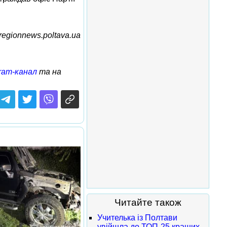
egionnews.poltava.ua
ram-канал
та на
Читайте також
Учителька із Полтави
увійшла до ТОП-25 кращих