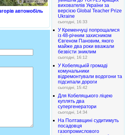
вихователів України за
версією Global Teacher Prize
 згорів автомобіль
Ukraine
сьогодні, 16:33
У Кременчуці попрощалися
із 48-річним захисником
Євгеном Пановим, якого
майже два роки вважали
безвісти зниклим
сьогодні, 16:12
У Кобеляцькій громаді
комунальники
відремонтували водогони та
підсипали дороги
сьогодні, 15:42
Для Кобеляцького ліцею
куплять два
супергенератори
сьогодні, 14:34
На Полтавщині судитимуть
посадовця
газопромислового