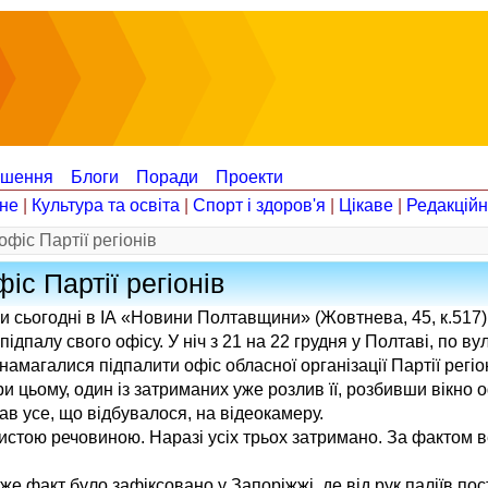
ошення
Блоги
Поради
Проекти
не
|
Культура та освіта
|
Спорт і здоров'я
|
Цікаве
|
Редакцій
фіс Партії регіонів
іс Партії регіонів
и сьогодні в ІА «Новини Полтавщини» (Жовтнева, 45, к.517)
дпалу свого офісу. У ніч з 21 на 22 грудня у Полтаві, по ву
і намагалися підпалити офіс обласної організації Партії регі
 цьому, один із затриманих уже розлив її, розбивши вікно оф
ав усе, що відбувалося, на відеокамеру.
истою речовиною. Наразі усіх трьох затримано. За фактом в
 же факт було зафіксовано у Запоріжжі, де від рук паліїв по