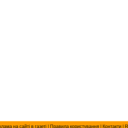
клама
на сайті
в газеті
|
Правила користування
|
Контакти
|
R