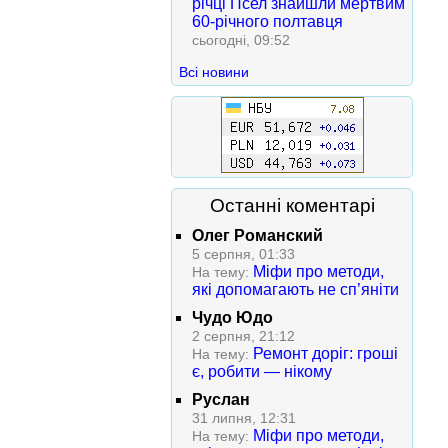
річці Псел знайшли мертвим
60-річного полтавця
сьогодні, 09:52
Всі новини
Останні коментарі
Олег Романский
5 серпня, 01:33
Міфи про методи,
На тему:
які допомагають не сп’яніти
Чудо Юдо
2 серпня, 21:12
Ремонт доріг: гроші
На тему:
є, робити — нікому
Руслан
31 липня, 12:31
Міфи про методи,
На тему: