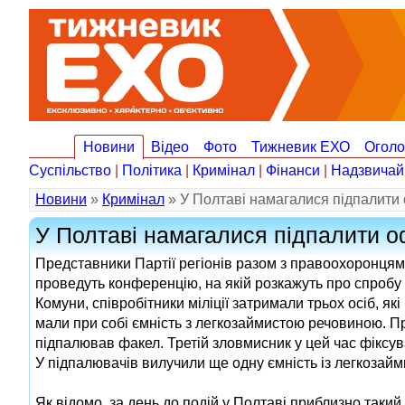
Новини
Відео
Фото
Тижневик ЕХО
Огол
Суспільство
|
Політика
|
Кримінал
|
Фінанси
|
Надзвичай
Новини
»
Кримінал
» У Полтаві намагалися підпалити о
У Полтаві намагалися підпалити оф
Представники Партії регіонів разом з правоохоронцям
проведуть конференцію, на якій розкажуть про спробу пі
Комуни, співробітники міліції затримали трьох осіб, як
мали при собі ємність з легкозаймистою речовиною. При
підпалював факел. Третій зловмисник у цей час фіксув
У підпалювачів вилучили ще одну ємність із легкозайм
Як відомо, за день до подій у Полтаві приблизно такий