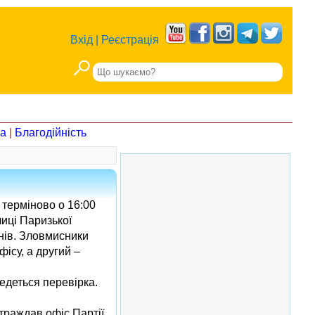
Вхід
|
Реєстрація
на
|
Благодійність
 терміново о 16:00
лиці Паризької
онів. Зловмисники
ісу, а другий –
едеться перевірка.
страждав офіс Партії