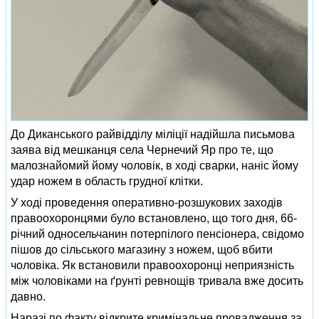
До Диканського райвідділу міліції надійшла письмова
заява від мешканця села Чернечий Яр про те, що
малознайомий йому чоловік, в ході сварки, наніс йому
удар ножем в область грудної клітки.
У ході проведення оперативно-розшукових заходів
правоохоронцями було встановлено, що того дня, 66-
річний односельчанин потерпілого пенсіонера, свідомо
пішов до сільського магазину з ножем, щоб вбити
чоловіка. Як встановили правоохоронці неприязність
між чоловіками на ґрунті ревнощів тривала вже досить
давно.
Наразі по факту відкрите кримінальне провадження за