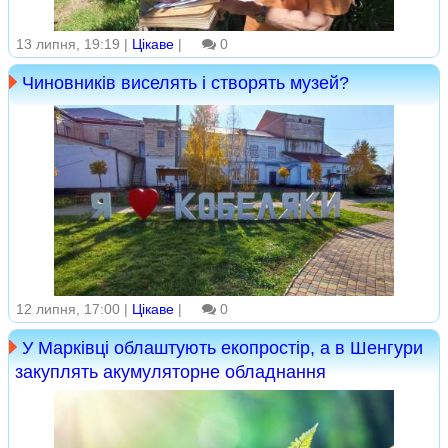
13 липня, 19:19 |
Цікаве
|
0
Чиновників виселять і створять музей?
12 липня, 17:00 |
Цікаве
|
0
У Марківці облаштують екопростір, а в Шенгури
закуплять акумуляторне обладнання