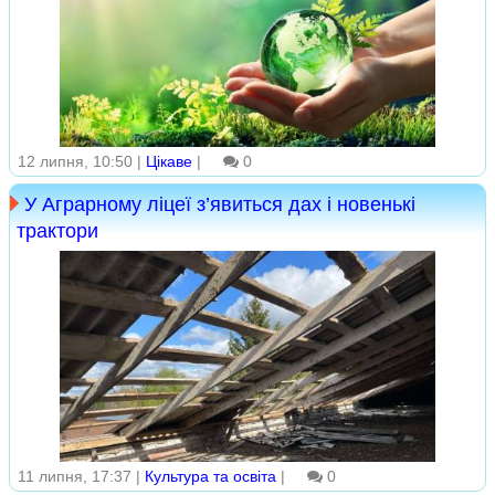
12 липня, 10:50 |
Цікаве
|
0
У Аграрному ліцеї з’явиться дах і новенькі
трактори
11 липня, 17:37 |
Культура та освіта
|
0