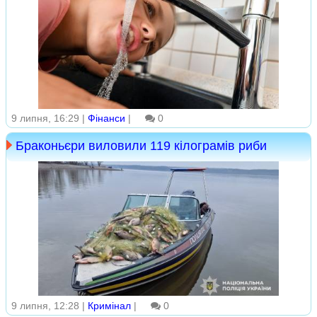
9 липня, 16:29 |
Фінанси
|
0
Браконьєри виловили 119 кілограмів риби
9 липня, 12:28 |
Кримінал
|
0