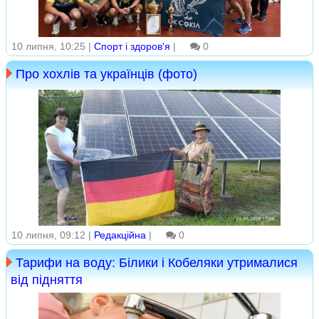
10 липня, 10:25 |
Спорт і здоров'я
|
0
Про хохлів та українців (фото)
10 липня, 09:12 |
Редакційна
|
0
Тарифи на воду: Білики і Кобеляки утрималися
від підняття