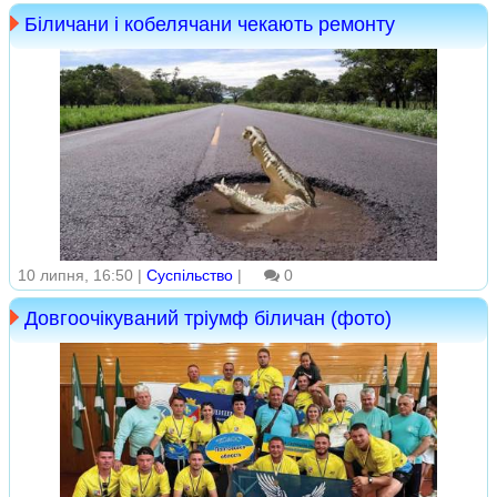
Біличани і кобелячани чекають ремонту
10 липня, 16:50 |
Суспільство
|
0
Довгоочікуваний тріумф біличан (фото)