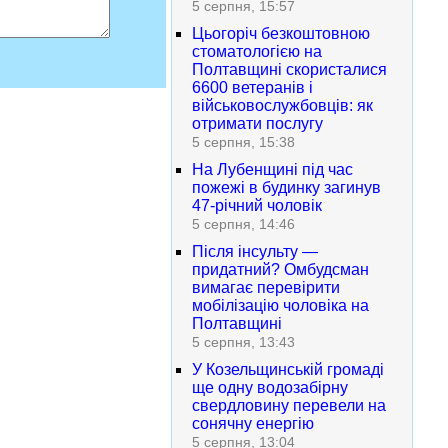
5 серпня, 15:57
Цьогоріч безкоштовною
стоматологією на
Полтавщині скористалися
6600 ветеранів і
військовослужбовців: як
отримати послугу
5 серпня, 15:38
На Лубенщині під час
пожежі в будинку загинув
47-річний чоловік
5 серпня, 14:46
Після інсульту —
придатний? Омбудсман
вимагає перевірити
мобілізацію чоловіка на
Полтавщині
5 серпня, 13:43
У Козельщинській громаді
ще одну водозабірну
свердловину перевели на
сонячну енергію
5 серпня, 13:04