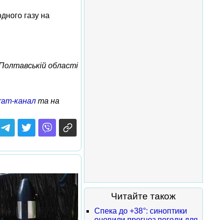
дного газу на
 Полтавській області
ram-канал
та на
Читайте також
Спека до +38°: синоптики
оновили прогноз погоди для