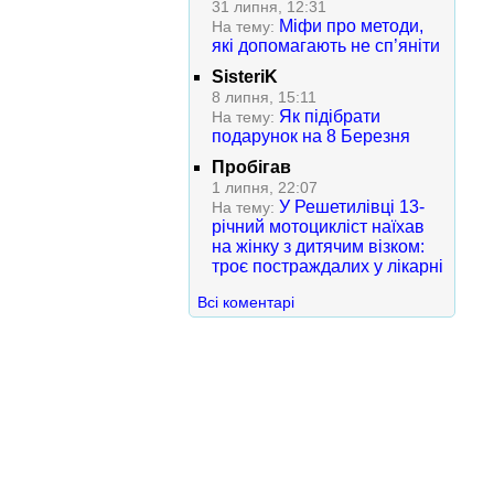
31 липня, 12:31
Міфи про методи,
На тему:
які допомагають не сп’яніти
SisteriK
8 липня, 15:11
Як підібрати
На тему:
подарунок на 8 Березня
Пробігав
1 липня, 22:07
У Решетилівці 13-
На тему:
річний мотоцикліст наїхав
на жінку з дитячим візком:
троє постраждалих у лікарні
Всі коментарі