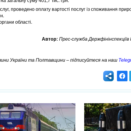
а загальну суму 401,7 тис. грн.
луг, проведено оплату вартості послуг із споживання приро
н.
ргани області.
Автор:
Прес-служба Держфінінспекціїв
овини України та Полтавщини – підписуйтеся на наш
Teleg