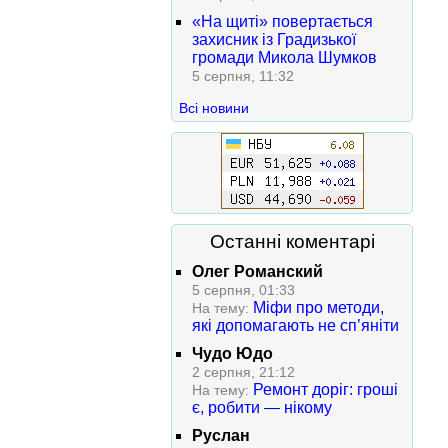
«На щиті» повертається
захисник із Градизької
громади Микола Шумков
5 серпня, 11:32
Всі новини
Останні коментарі
Олег Романский
5 серпня, 01:33
Міфи про методи,
На тему:
які допомагають не сп’яніти
Чудо Юдо
2 серпня, 21:12
Ремонт доріг: гроші
На тему:
є, робити — нікому
Руслан