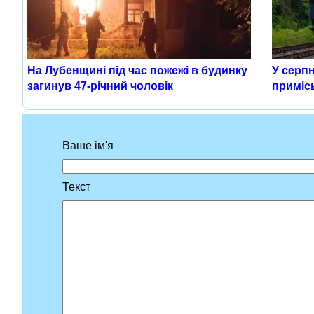
На Лубенщині під час пожежі в будинку
У серпн
загинув 47-річний чоловік
приміс
Ваше ім'я
Текст