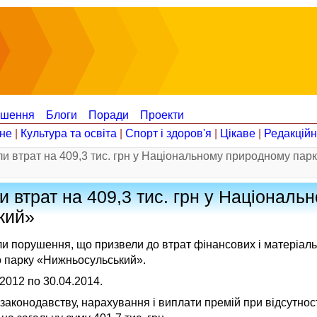
ошення
Блоги
Поради
Проекти
не
|
Культура та освіта
|
Спорт і здоров'я
|
Цікаве
|
Редакцій
 втрат на 409,3 тис. грн у Національному природному парк
 втрат на 409,3 тис. грн у Національ
кий»
ли порушення, що призвели до втрат фінансових і матеріаль
го парку «Нижньосульський».
2012 по 30.04.2014.
аконодавству, нарахування і виплати премій при відсутнос