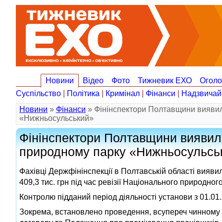
Новини
Відео
Фото
Тижневик ЕХО
Огол
Суспільство
|
Політика
|
Кримінал
|
Фінанси
|
Надзвичай
Новини
»
Фінанси
» Фінінспектори Полтавщини виявили
«Нижньосульський»
Фінінспектори Полтавщини виявили
природному парку «Нижньосульсь
Фахівці Держфінінспекції в Полтавській області вияви
409,3 тис. грн під час ревізії Національного природно
Контролю підданий період діяльності установи з 01.01.
Зокрема, встановлено проведення, всупереч чинному з