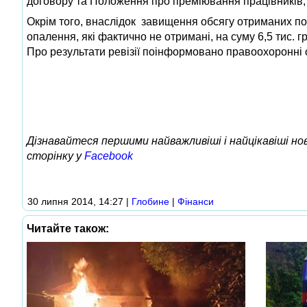
договору та Положення про преміювання працівників, н
Окрім того, внаслідок завищення обсягу отриманих пос
опалення, які фактично не отримані, на суму 6,5 тис. гр
Про результати ревізії поінформовано правоохоронні о
Дізнавайтеся першими найважливіші і найцікавіші н
сторінку у
Facebook
30 липня 2014, 14:27
|
Глобине
|
Фінанси
Читайте також: