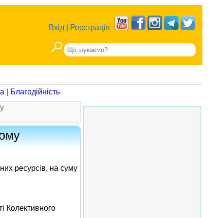
Вхід
|
Реєстрація
на
|
Благодійність
у
ному
них ресурсів, на суму
ті Колективного