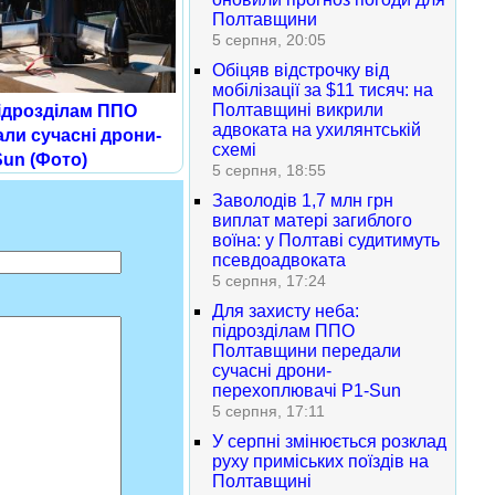
Полтавщини
5 серпня, 20:05
Обіцяв відстрочку від
мобілізації за $11 тисяч: на
Полтавщині викрили
підрозділам ППО
адвоката на ухилянтській
ли сучасні дрони-
схемі
un (Фото)
5 серпня, 18:55
Заволодів 1,7 млн грн
виплат матері загиблого
воїна: у Полтаві судитимуть
псевдоадвоката
5 серпня, 17:24
Для захисту неба:
підрозділам ППО
Полтавщини передали
сучасні дрони-
перехоплювачі P1-Sun
5 серпня, 17:11
У серпні змінюється розклад
руху приміських поїздів на
Полтавщині