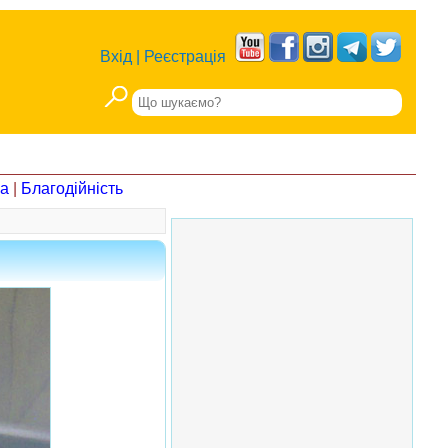
Вхід
|
Реєстрація
на
|
Благодійність