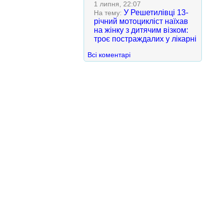
1 липня, 22:07
У Решетилівці 13-
На тему:
річний мотоцикліст наїхав
на жінку з дитячим візком:
троє постраждалих у лікарні
Всі коментарі