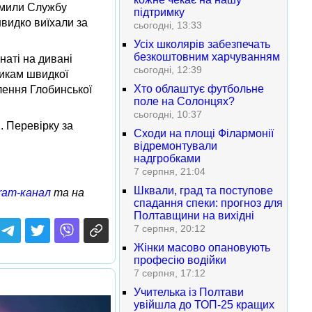
домили Службу
підтримку
видко виїхали за
сьогодні, 13:33
Усіх школярів забезпечать
безкоштовним харчуванням
наті на дивані
сьогодні, 12:39
никам швидкої
Хто облаштує футбольне
лення Глобинської
поле на Солонцях?
сьогодні, 10:37
. Перевірку за
Сходи на площі Філармонії
відремонтували
надгробками
7 серпня, 21:04
Шквали, град та поступове
ram-канал
та на
спадання спеки: прогноз для
Полтавщини на вихідні
7 серпня, 20:12
Жінки масово опановують
професію водійки
7 серпня, 17:12
Учителька із Полтави
увійшла до ТОП-25 кращих