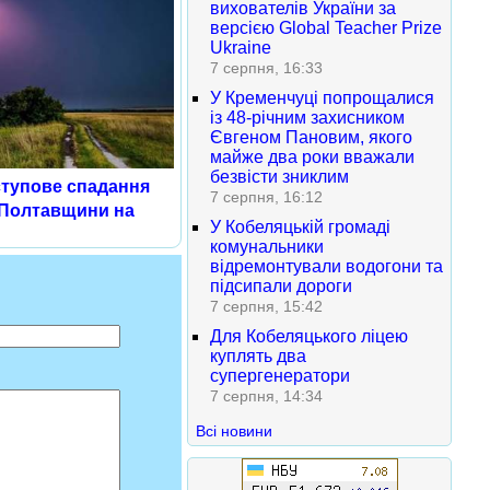
вихователів України за
версією Global Teacher Prize
Ukraine
7 серпня, 16:33
У Кременчуці попрощалися
із 48-річним захисником
Євгеном Пановим, якого
майже два роки вважали
безвісти зниклим
ступове спадання
7 серпня, 16:12
 Полтавщини на
У Кобеляцькій громаді
комунальники
відремонтували водогони та
підсипали дороги
7 серпня, 15:42
Для Кобеляцького ліцею
куплять два
супергенератори
7 серпня, 14:34
Всі новини