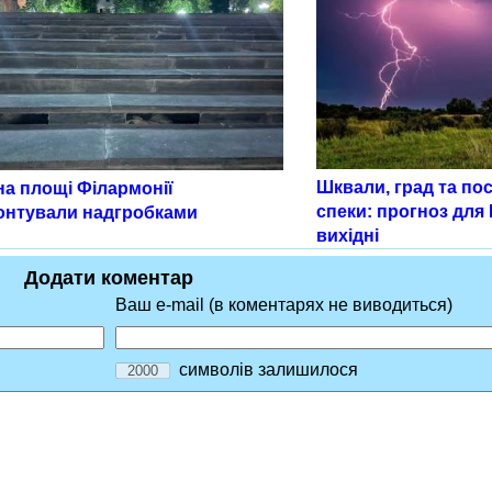
Шквали, град та по
на площі Філармонії
спеки: прогноз для
онтували надгробками
вихідні
Додати коментар
Ваш e-mail (в коментарях не виводиться)
символів залишилося