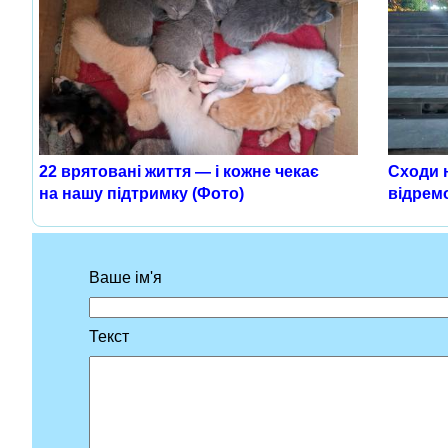
22 врятовані життя — і кожне чекає
Сходи 
на нашу підтримку (Фото)
відрем
Ваше ім'я
Текст