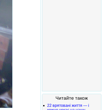
Читайте також
22 врятовані життя — і
кожне чекає на нашу