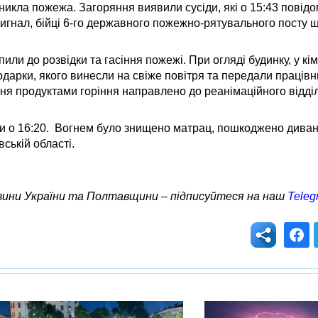
никла пожежа. Загоряння виявили сусіди, які о 15:43 пові
гнал, бійці 6-го державного пожежно-рятувального посту ш
ли до розвідки та гасіння пожежі. При огляді будинку, у кім
дарки, якого винесли на свіже повітря та передали праців
ня продуктами горіння направлено до реанімаційного відді
ли о 16:20. Вогнем було знищено матрац, пошкоджено диван
ській області.
овини України та Полтавщини – підписуйтеся на наш
Teleg