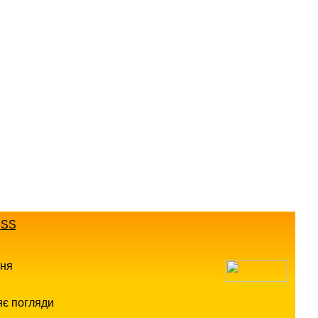
SS
ння
яє погляди