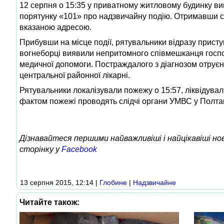
12 серпня о 15:35 у приватному житловому будинку ви
порятунку «101» про надзвичайну подію. Отримавши си
вказаною адресою.
Прибувши на місце події, рятувальники відразу приступи
вогнеборці виявили непритомного співмешканця госпо
медичної допомоги. Постраждалого з діагнозом отруєн
центральної районної лікарні.
Рятувальники локалізували пожежу о 15:57, ліквідува
фактом пожежі проводять слідчі органи УМВС у Полтав
Дізнавайтеся першими найважливіші і найцікавіші н
сторінку у
Facebook
13 серпня 2015, 12:14
|
Глобине
|
Надзвичайне
Читайте також: