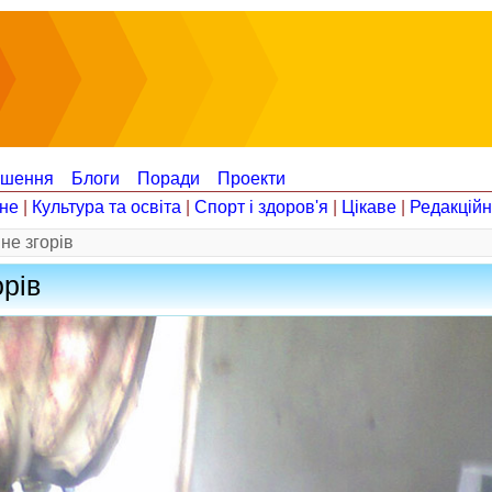
ошення
Блоги
Поради
Проекти
не
|
Культура та освіта
|
Спорт і здоров'я
|
Цікаве
|
Редакцій
 не згорів
орів