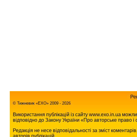
Ре
© Тижневик «EХO» 2009 - 2026
Використання публікацій із сайту www.exo.in.ua можл
відповідно до Закону України «Про авторське право і с
Редакція не несе відповідальності за зміст коментарі
авторів публікацій.