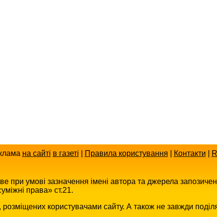
клама
на сайті
в газеті
|
Правила користування
|
Контакти
|
R
иве при умові зазначення імені автора та джерела запозиче
уміжні права» ст.21.
в, розміщених користувачами сайту. А також не завжди поділ