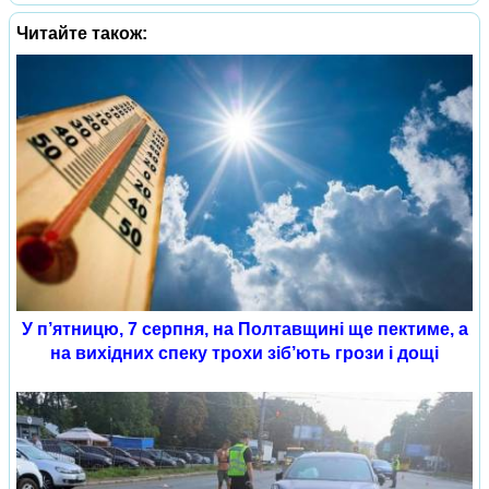
Читайте також:
У п’ятницю, 7 серпня, на Полтавщині ще пектиме, а
на вихідних спеку трохи зіб’ють грози і дощі