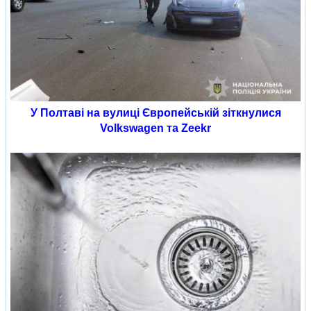
У Полтаві на вулиці Європейській зіткнулися
Volkswagen та Zeekr