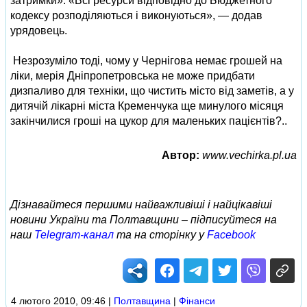
затримки». «Всі ресурси відповідно до Бюджетного
кодексу розподіляються і виконуються», — додав
урядовець.
Незрозуміло тоді, чому у Чернігова немає грошей на
ліки, мерія Дніпропетровська не може придбати
дизпаливо для техніки, що чистить місто від заметів, а у
дитячій лікарні міста Кременчука ще минулого місяця
закінчилися гроші на цукор для маленьких пацієнтів?..
Автор:
www.vechirka.pl.ua
Дізнавайтеся першими найважливіші і найцікавіші
новини України та Полтавщини – підписуйтеся на
наш
Telegram-канал
та на сторінку у
Facebook
4 лютого 2010, 09:46
|
Полтавщина
|
Фінанси