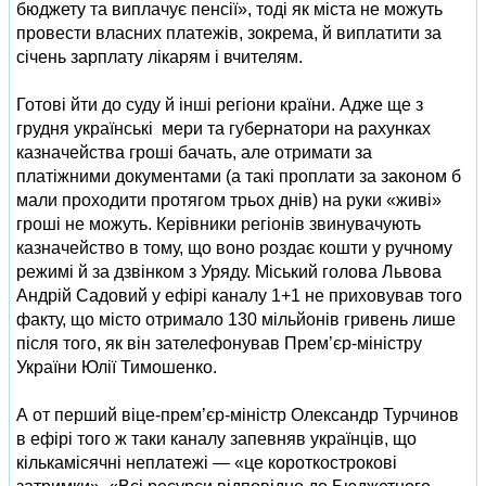
бюджету та виплачує пенсії», тоді як міста не можуть
провести власних платежів, зокрема, й виплатити за
січень зарплату лікарям і вчителям.
Готові йти до суду й інші регіони країни. Адже ще з
грудня українські мери та губернатори на рахунках
казначейства гроші бачать, але отримати за
платіжними документами (а такі проплати за законом б
мали проходити протягом трьох днів) на руки «живі»
гроші не можуть. Керівники регіонів звинувачують
казначейство в тому, що воно роздає кошти у ручному
режимі й за дзвінком з Уряду. Міський голова Львова
Андрій Садовий у ефірі каналу 1+1 не приховував того
факту, що місто отримало 130 мільйонів гривень лише
після того, як він зателефонував Прем’єр-міністру
України Юлії Тимошенко.
А от перший віце-прем’єр-міністр Олександр Турчинов
в ефірі того ж таки каналу запевняв українців, що
кількамісячні неплатежі — «це короткострокові