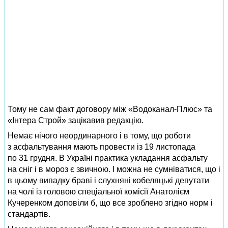
Тому не сам факт договору між «Водоканал-Плюс» та
«Інтера Строй» зацікавив редакцію.
Немає нічого неординарного і в тому, що роботи
з асфальтування мають провести із 19 листопада
по 31 грудня. В Україні практика укладання асфальту
на сніг і в мороз є звичною. І можна не сумніватися, що і
в цьому випадку браві і слухняні кобеляцькі депутати
на чолі із головою спеціальної комісії Анатолієм
Кучеренком доповіли б, що все зроблено згідно норм і
стандартів.