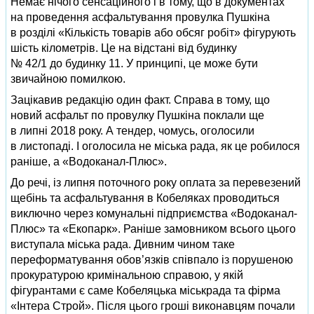
Немає нічого сенсаційного і в тому, що в документах
на проведення асфальтування провулка Пушкіна
в розділі «Кількість товарів або обсяг робіт» фігурують
шість кілометрів. Це на відстані від будинку
№ 42/1 до будинку 11. У принципі, це може бути
звичайною помилкою.
Зацікавив редакцію один факт. Справа в тому, що
новий асфальт по провулку Пушкіна поклали ще
в липні 2018 року. А тендер, чомусь, оголосили
в листопаді. І оголосила не міська рада, як це робилося
раніше, а «Водоканал-Плюс».
До речі, із липня поточного року оплата за перевезений
щебінь та асфальтування в Кобеляках проводиться
виключно через комунальні підприємства «Водоканал-
Плюс» та «Екопарк». Раніше замовником всього цього
виступала міська рада. Дивним чином таке
переформатування обов’язків співпало із порушеною
прокуратурою кримінальною справою, у якій
фігурантами є саме Кобеляцька міськрада та фірма
«Інтера Строй». Після цього гроші виконавцям почали