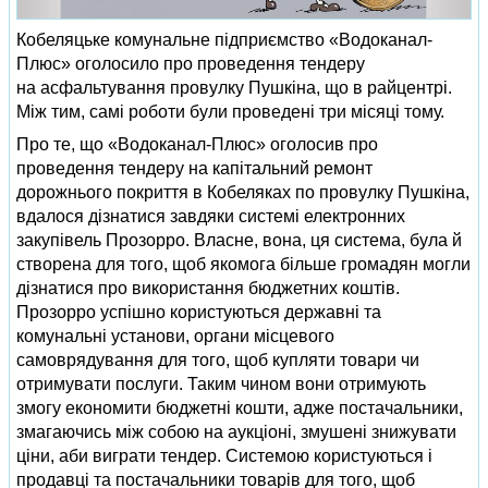
Кобеляцьке комунальне підприємство «Водоканал-
Плюс» оголосило про проведення тендеру
на асфальтування провулку Пушкіна, що в райцентрі.
Між тим, самі роботи були проведені три місяці тому.
Про те, що «Водоканал-Плюс» оголосив про
проведення тендеру на капітальний ремонт
дорожнього покриття в Кобеляках по провулку Пушкіна,
вдалося дізнатися завдяки системі електронних
закупівель Прозорро. Власне, вона, ця система, була й
створена для того, щоб якомога більше громадян могли
дізнатися про використання бюджетних коштів.
Прозорро успішно користуються державні та
комунальні установи, органи місцевого
самоврядування для того, щоб купляти товари чи
отримувати послуги. Таким чином вони отримують
змогу економити бюджетні кошти, адже постачальники,
змагаючись між собою на аукціоні, змушені знижувати
ціни, аби виграти тендер. Системою користуються і
продавці та постачальники товарів для того, щоб