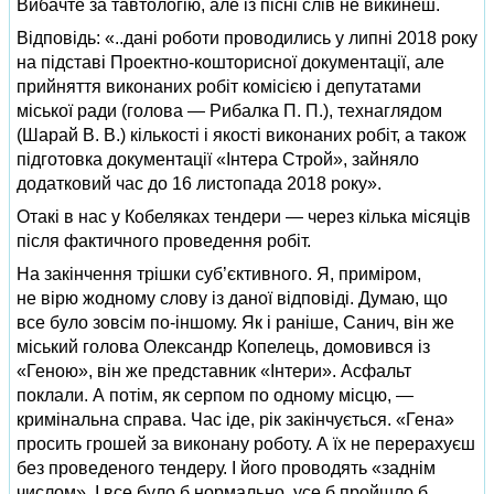
Вибачте за тавтологію, але із пісні слів не викинеш.
Відповідь: «..дані роботи проводились у липні 2018 року
на підставі Проектно-кошторисної документації, але
прийняття виконаних робіт комісією і депутатами
міської ради (голова — Рибалка П. П.), технаглядом
(Шарай В. В.) кількості і якості виконаних робіт, а також
підготовка документації «Інтера Строй», зайняло
додатковий час до 16 листопада 2018 року».
Отакі в нас у Кобеляках тендери — через кілька місяців
після фактичного проведення робіт.
На закінчення трішки суб’єктивного. Я, приміром,
не вірю жодному слову із даної відповіді. Думаю, що
все було зовсім по-іншому. Як і раніше, Санич, він же
міський голова Олександр Копелець, домовився із
«Геною», він же представник «Інтери». Асфальт
поклали. А потім, як серпом по одному місцю, —
кримінальна справа. Час іде, рік закінчується. «Гена»
просить грошей за виконану роботу. А їх не перерахуєш
без проведеного тендеру. І його проводять «заднім
числом». І все було б нормально, усе б пройшло б