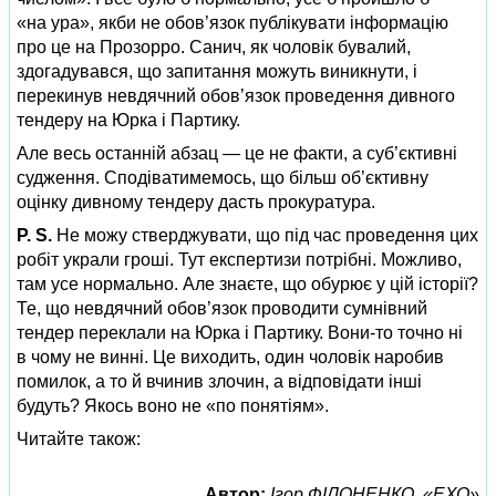
«на ура», якби не обов’язок публікувати інформацію
про це на Прозорро. Санич, як чоловік бувалий,
здогадувався, що запитання можуть виникнути, і
перекинув невдячний обов’язок проведення дивного
тендеру на Юрка і Партику.
Але весь останній абзац — це не факти, а суб’єктивні
судження. Сподіватимемось, що більш об’єктивну
оцінку дивному тендеру дасть прокуратура.
P. S.
Не можу стверджувати, що під час проведення цих
робіт украли гроші. Тут експертизи потрібні. Можливо,
там усе нормально. Але знаєте, що обурює у цій історії?
Те, що невдячний обов’язок проводити сумнівний
тендер переклали на Юрка і Партику. Вони-то точно ні
в чому не винні. Це виходить, один чоловік наробив
помилок, а то й вчинив злочин, а відповідати інші
будуть? Якось воно не «по понятіям».
Читайте також:
Автор:
Ігор ФІЛОНЕНКО, «ЕХО»