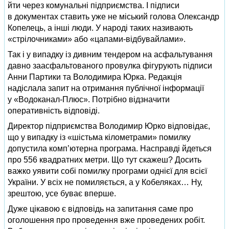
йти через комунальні підприємства. І підписи
в документах ставить уже не міський голова Олександр
Копелець, а інші люди. У народі таких називають
«стрілочниками» або «цапами-відбувайлами».
Так і у випадку із дивним тендером на асфальтування
давно заасфальтованого провулка фігурують підписи
Анни Партики та Володимира Юрка. Редакція
надіслала запит на отримання публічної інформації
у «Водоканал-Плюс». Потрібно відзначити
оперативність відповіді.
Директор підприємства Володимир Юрко відповідає,
що у випадку із «шістьма кілометрами» помилку
допустила комп’ютерна програма. Насправді йдеться
про 556 квадратних метри. Що тут скажеш? Досить
важко уявити собі помилку програми однієї для всієї
України. У всіх не помиляється, а у Кобеляках… Ну,
зрештою, усе буває вперше.
Дуже цікавою є відповідь на запитання саме про
оголошення про проведення вже проведених робіт.