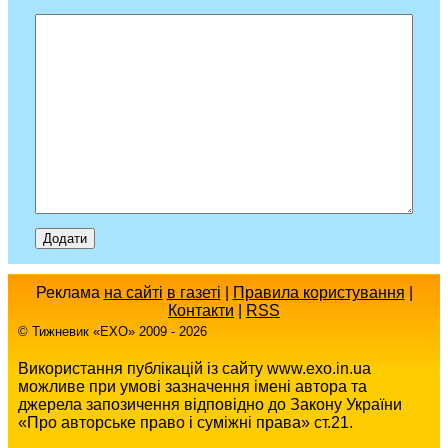
Реклама
на сайті
в газеті
|
Правила користування
|
Контакти
|
RSS
© Тижневик «EХO» 2009 - 2026
Використання публікацій із сайту www.exo.in.ua
можливе при умові зазначення імені автора та
джерела запозичення відповідно до Закону України
«Про авторське право і суміжні права» ст.21.