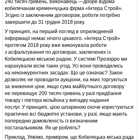
240 тисяч гривень. Виконавець —добре відома
кобелячанам кременчуцька фірма «Інтера Строй».
Згідно із заключеним договором, роботи потрібно
завершити до 31 грудня 2018 року.
У принципі, на перший погляд в оприлюдненій
інформації немає нічого цікавого. «Інтера Строй»
протягом 2018 року вже виконувала роботи
з асфальтування по договорах, заключених із
Кобеляцькою міською радою. У системі Прозорро ми
нарахували вісім таких угод. Усі вони проводились
на неконкурентних засадах. Що це означає? Закон
дозволяє не проводити аукціони, на яких торгуються
за зниження ціни, якщо сума майбутнього договору
не перевищує 200 тисяч гривень у разі придбання
товару і півтора мільйона у випадку надання
послуг. У принципі, цією шпариною охоче користуються
практично всі бюджетні установи, у разі, якщо мають
попередню домовленість із визначеним
постачальником. Як це роблять?
Приклад. Уявімо, приміром, що Кобеляцька міська рада