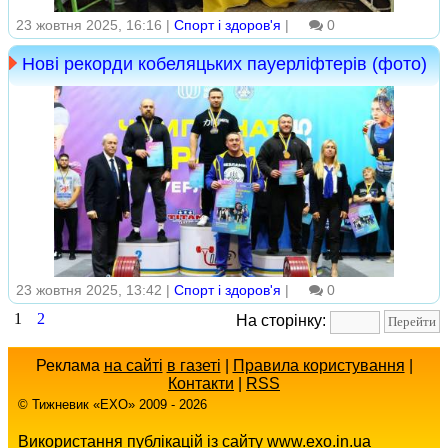
23 жовтня 2025, 16:16 |
Спорт і здоров'я
|
0
Нові рекорди кобеляцьких пауерліфтерів (фото)
23 жовтня 2025, 13:42 |
Спорт і здоров'я
|
0
1
2
На сторінку:
Реклама
на сайті
в газеті
|
Правила користування
|
Контакти
|
RSS
© Тижневик «EХO» 2009 - 2026
Використання публікацій із сайту www.exo.in.ua