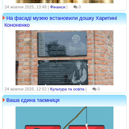
24 жовтня 2025, 13:48 |
Фінанси
|
0
На фасаді музею встановили дошку Харитині
Кононенко
24 жовтня 2025, 12:52 |
Культура та освіта
|
0
Ваша єдина таємниця