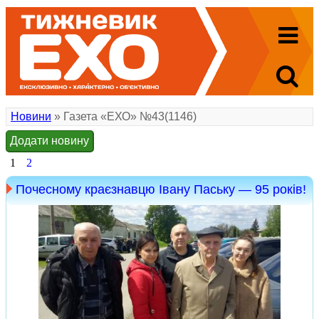
Новини
» Газета «ЕХО» №43(1146)
Додати новину
1
2
Почесному краєзнавцю Івану Паську — 95 років!