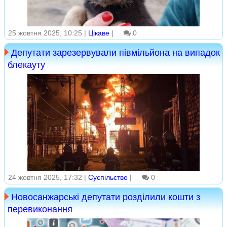
25 жовтня 2025, 10:25 |
Цікаве
|
0
Депутати зарезервували півмільйона на випадок
блекауту
24 жовтня 2025, 17:32 |
Суспільство
|
0
Новосанжарські депутати розділили кошти з
перевиконання