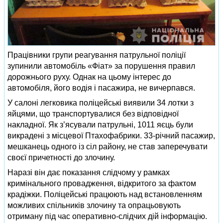
Працівники групи реагування патрульної поліції
зупинили автомобіль «Фіат» за порушення правил
дорожнього руху. Однак на цьому інтерес до
автомобіля, його водія і пасажира, не вичерпався.
У салоні легковика поліцейські виявили 34 лотки з
яйцями, що транспортувалися без відповідної
накладної. Як з’ясували патрульні, 1011 яєць були
викрадені з місцевої Птахофабрики. 33-річний пасажир,
мешканець одного із сіл району, не став заперечувати
своєї причетності до злочину.
Наразі він дає показання слідчому у рамках
кримінального провадження, відкритого за фактом
крадіжки. Поліцейські працюють над встановленням
можливих спільників злочину та опрацьовують
отриману під час оперативно-слідчих дій інформацію.