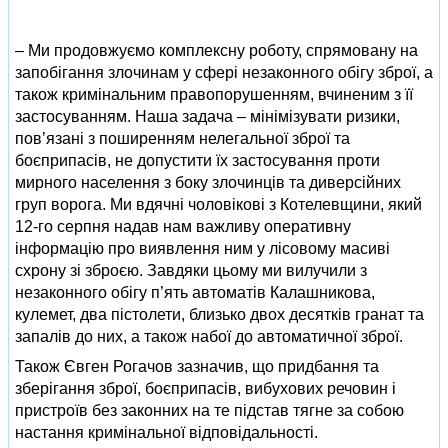
– Ми продовжуємо комплексну роботу, спрямовану на
запобігання злочинам у сфері незаконного обігу зброї, а
також кримінальним правопорушенням, вчиненим з її
застосуванням. Наша задача – мінімізувати ризики,
пов’язані з поширенням нелегальної зброї та
боєприпасів, не допустити їх застосування проти
мирного населення з боку злочинців та диверсійних
груп ворога. Ми вдячні чоловікові з Котелевщини, який
12-го серпня надав нам важливу оперативну
інформацію про виявлення ним у лісовому масиві
схрону зі зброєю. Завдяки цьому ми вилучили з
незаконного обігу п’ять автоматів Калашникова,
кулемет, два пістолети, близько двох десятків гранат та
запалів до них, а також набої до автоматичної зброї.
Також Євген Рогачов зазначив, що придбання та
зберігання зброї, боєприпасів, вибухових речовин і
пристроїв без законних на те підстав тягне за собою
настання кримінальної відповідальності.