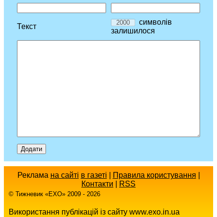
символів
Текст
залишилося
Реклама
на сайті
в газеті
|
Правила користування
|
Контакти
|
RSS
© Тижневик «EХO» 2009 - 2026
Використання публікацій із сайту www.exo.in.ua