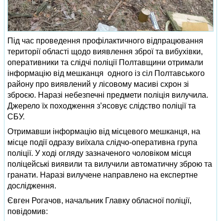
Під час проведення профілактичного відпрацювання
території області щодо виявлення зброї та вибухівки,
оперативники та слідчі поліції Полтавщини отримали
інформацію від мешканця одного із сіл Полтавського
району про виявлений у лісовому масиві схрон зі
зброєю. Наразі небезпечні предмети поліція вилучила.
Джерело їх походження з’ясовує слідство поліції та
СБУ.
Отримавши інформацію від місцевого мешканця, на
місце події одразу виїхала слідчо-оперативна група
поліції. У ході огляду зазначеного чоловіком місця
поліцейські виявили та вилучили автоматичну зброю та
гранати. Наразі вилучене направлено на експертне
дослідження.
Євген Рогачов, начальник Главку обласної поліції,
повідомив: