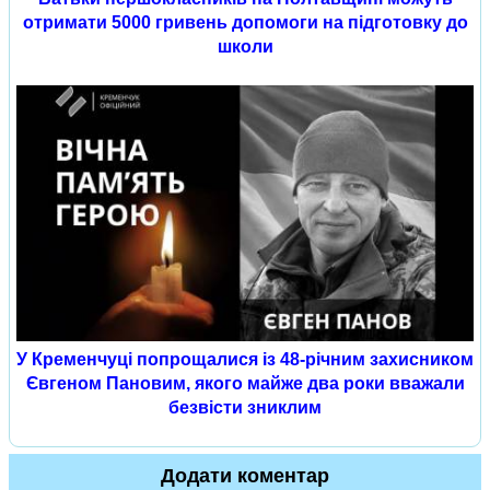
отримати 5000 гривень допомоги на підготовку до
школи
У Кременчуці попрощалися із 48-річним захисником
Євгеном Пановим, якого майже два роки вважали
безвісти зниклим
Додати коментар