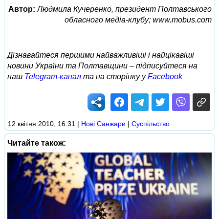
Автор:
Людмила Кучеренко, президент Полтавського
обласного медіа-клубу; www.mobus.com
Дізнавайтеся першими найважливіші і найцікавіші
новини України та Полтавщини – підписуйтеся на
наш
Telegram-канал
та на сторінку у
Facebook
12 квітня 2010, 16:31
|
Нові Cанжари
|
Суспільство
Читайте також: