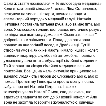
Сама ж стаття називалася: «Немилосердна медицина».
Коли ж тамтешній сільський голова Ліна Остапченко,
реагуючи на численні скарги, почала наводити
елементарний порядок у медичній галузі, Наталія
Петрівна поставила питання руба: або та має піти, або
вона. У сільського голови, щоправда, вистачило розуму
не піддатися шантажу. Демарш Н.Сімон закінчився її
добровільним звільненням. Понад два роки вона
працює на аналогічній посаді в Драбинівці. Тут їй
створили умови, яких не мають чимало інших її колег:
виділили квартиру, службовий автомобіль, повністю
укомплектували штат амбулаторії сімейної медицини.
Та й зарплатня лікаря сімейної медицини вельми
пристойна. Все це, на жаль, ситуацію принципово не
змінило: людяність і любов до ближнього або є, або їх
немає. Про клятву Гіппократа просто мовчу: певно,
забула про неї Наталія Петрівна. І все ж я
зателефонувала Наталії Сімон, сподіваючись, що
вдасться владнати по суті дріб'язковий конфлікт. Але
вона не захотіла говорити з журналісткою, кинувши