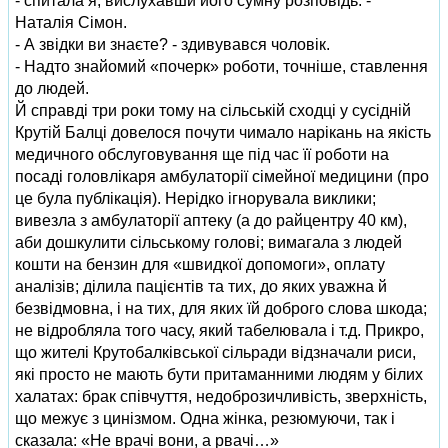
- спитала я, вислухавши його сумну розповідь. -
Наталія Сімон.
- А звідки ви знаєте? - здивувався чоловік.
- Надто знайомий «почерк» роботи, точніше, ставлення
до людей.
Й справді три роки тому на сільській сходці у сусідній
Крутій Балці довелося почути чимало нарікань на якість
медичного обслуговування ще під час її роботи на
посаді головлікаря амбулаторії сімейної медицини (про
це була публікація). Нерідко ігнорувала виклики;
вивезла з амбулаторії аптеку (а до райцентру 40 км),
аби дошкулити сільському голові; вимагала з людей
кошти на бензин для «швидкої допомоги», оплату
аналізів; ділила пацієнтів та тих, до яких уважна й
безвідмовна, і на тих, для яких їй доброго слова шкода;
не відробляла того часу, який табелювала і т.д. Прикро,
що жителі Крутобалківської сільради відзначали риси,
які просто не мають бути притаманними людям у білих
халатах: брак співчуття, недоброзичливість, зверхність,
що межує з цинізмом. Одна жінка, резюмуючи, так і
сказала: «Не врачі вони, а рвачі…»