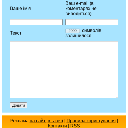
Ваш e-mail (в
Ваше ім'я
коментарях не
виводиться)
символів
Текст
залишилося
Реклама
на сайті
в газеті
|
Правила користування
|
Контакти
|
RSS