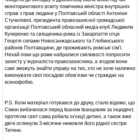
моніторингового візиту помічника міністра внутрішніх
справ з прав людини у Полтавській області Антоніни
Стучилової, президента правозахисної громадської
організації Полтавський обласний медіа-клуб Людмили
Кучеренко та священика-рома із Закарпаття отця
Георгія селами Новосанжарського та Глобинського
районів Полтавщини, де проживають ромські сім'ї.
Нехай поки що роми набралися сміливості попросити
захисту у журналіста-правозахисника, а згодом вони
самі зможуть знайти управу на тих, хто не хоче належно
виконувати свої посадові обов'язки чи страждає на
ксенофобію.
P.S. Коли матеріал готувався до друку, стало відомо, що
Сімон вибачилася перед Іваном Іванцовим за інцидент,
протягом свят сама робила ін'єкції дитині, а також вже
двічі оглянули 3-місячне немовля його рідної сестри
Тетяни.