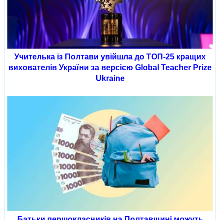
Учителька із Полтави увійшла до ТОП-25 кращих
вихователів України за версією Global Teacher Prize
Ukraine
Батьки першокласників на Полтавщині можуть