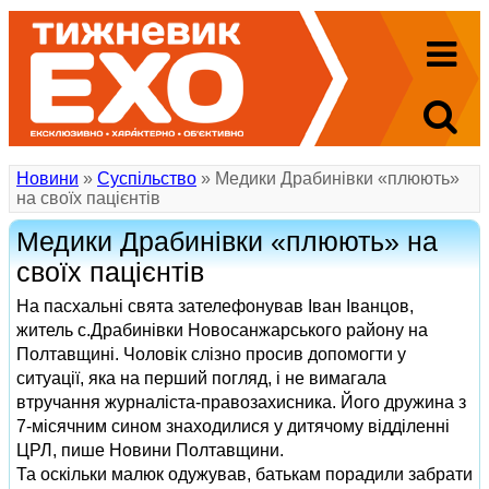
Новини
»
Суспільство
» Медики Драбинівки «плюють»
на своїх пацієнтів
Медики Драбинівки «плюють» на
своїх пацієнтів
На пасхальні свята зателефонував Іван Іванцов,
житель с.Драбинівки Новосанжарського району на
Полтавщині. Чоловік слізно просив допомогти у
ситуації, яка на перший погляд, і не вимагала
втручання журналіста-правозахисника. Його дружина з
7-місячним сином знаходилися у дитячому відділенні
ЦРЛ, пише Новини Полтавщини.
Та оскільки малюк одужував, батькам порадили забрати