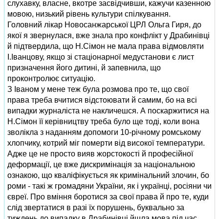
слухавку, власне, вкотре засвідчивши, кажучи казенною
мовою, низький рівень культури спілкування.
Головний лікар Новосанжарської ЦРЛ Ольга Гиря, до
якої я звернулася, вже знала про конфлікт у Драбинівці
й підтвердила, що Н.Сімон не мала права відмовляти
І.Іванцову, якщо зі стаціонарної медустанови є лист
призначення його дитині, й запевнила, що
проконтролює ситуацію.
З Іваном у мене теж була розмова про те, що свої
права треба вчитися відстоювати й самим, бо на всі
випадки журналіста не накличешся. А поскаржитися на
Н.Сімон її керівництву треба було ще тоді, коли вона
зволікла з наданням допомоги 10-річному ромському
хлопчику, котрий міг померти від високої температури.
Адже це не просто вияв жорстокості й професійної
деформації, це вже дискримінація за національною
ознакою, що кваліфікується як кримінальний злочин, бо
роми - такі ж громадяни України, як і українці, росіяни чи
євреї. Про вміння боротися за свої права й про те, куди
слід звертатися в разі їх порушень, буквально за
тиждень до випадку в Драбинівці йшла мова під час