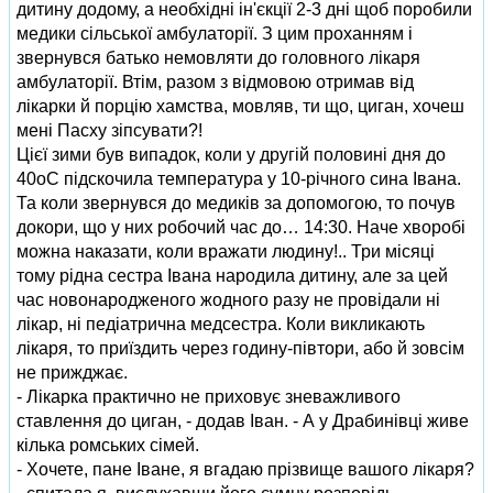
дитину додому, а необхідні ін'єкції 2-3 дні щоб поробили
медики сільської амбулаторії. З цим проханням і
звернувся батько немовляти до головного лікаря
амбулаторії. Втім, разом з відмовою отримав від
лікарки й порцію хамства, мовляв, ти що, циган, хочеш
мені Пасху зіпсувати?!
Цієї зими був випадок, коли у другій половині дня до
40оС підскочила температура у 10-річного сина Івана.
Та коли звернувся до медиків за допомогою, то почув
докори, що у них робочий час до… 14:30. Наче хворобі
можна наказати, коли вражати людину!.. Три місяці
тому рідна сестра Івана народила дитину, але за цей
час новонародженого жодного разу не провідали ні
лікар, ні педіатрична медсестра. Коли викликають
лікаря, то приїздить через годину-півтори, або й зовсім
не прижджає.
- Лікарка практично не приховує зневажливого
ставлення до циган, - додав Іван. - А у Драбинівці живе
кілька ромських сімей.
- Хочете, пане Іване, я вгадаю прізвище вашого лікаря?