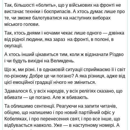
Так, більшості «болить», що у військових на фронті не
вистачає техніки і боєприпасів. А хтось думає лише про
те, чи зможе балотуватися на наступних виборах
міського голови.
Так, хтось днями і ночами чекає лише одного — дзвінка
від рідної людини, яка зараз на фронті, в полоні, в
окупації.
А хтось інший цікавиться тим, коли ж відзначати Різдво
і чи будуть вихідні на Великдень.
Що ж, ми різні. І в однаковій ситуації сприймаємо її і світ
по-різному. Добре це чи погано? А яка різниця, адже від
цієї емоційної градації нічого не зміниться.
Здавалося б, у всіх народів, у всіх релігіях сказано, що
вбивати — це погано. Але ж вбивають.
Та облишимо сентенції. Реагуючи на запити читачів,
обіцяю, що напишемо і про новий партійний офіс у
Кобеляках, і про перенесення свят, і про все інше, що
відбувається навколо. Уже — в наступному номері. А