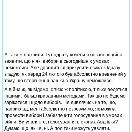
А таки ж відкрили. Тут одразу хочеться безапеляційно
заявити, що ніякі вибори в сьогоднішніх умовах
неможливі. Але доводиться прикусити язика. Одразу
згадую, як перед 24 лютого був абсолютно впевнений у
тому, що вторгнення рашки в Україну неможливе.
А війна ж, як відомо, є тією ж політикою, тільки ведеться
іншими, більш кривавими методами. Так що не будемо
зарікатися і щодо виборів. Не дивлячись на те, що,
наприклад, мені абсолютно незрозуміло, як можна
провести вибори і забезпечити голосування в умовах
війни. Ви уявляєте, голосування в окопах Авдіївки?
Думаю, що, як і я, ні. А політики можуть уявляти.