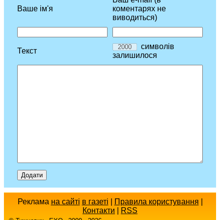
Ваше ім'я
коментарях не
виводиться)
символів
Текст
залишилося
Реклама
на сайті
в газеті
|
Правила користування
|
Контакти
|
RSS