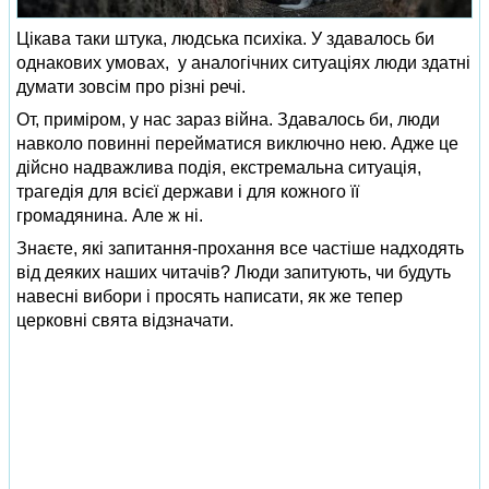
Цікава таки штука, людська психіка. У здавалось би
однакових умовах, у аналогічних ситуаціях люди здатні
думати зовсім про різні речі.
От, приміром, у нас зараз війна. Здавалось би, люди
навколо повинні перейматися виключно нею. Адже це
дійсно надважлива подія, екстремальна ситуація,
трагедія для всієї держави і для кожного її
громадянина. Але ж ні.
Знаєте, які запитання-прохання все частіше надходять
від деяких наших читачів? Люди запитують, чи будуть
навесні вибори і просять написати, як же тепер
церковні свята відзначати.