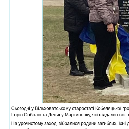
Сьогодні у Вільховатському старостаті Кобеляцької г
Ігорю Соболю та Денису Мартиненку, які віддали своє 
На урочистому заході зібралися родини загиблих, їхні 