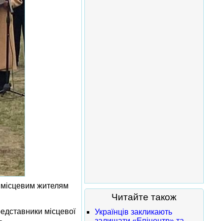
у місцевим жителям
Читайте також
представники місцевої
Українців закликають
залишати «Епіцентр» та