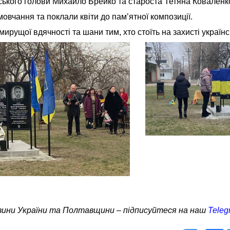
іського голови Михайло Брейко та староста Тетяна Коваленк
вчання та поклали квіти до пам’ятної композиції.
ирущої вдячності та шани тим, хто стоїть на захисті українс
овини України та Полтавщини – підписуйтеся на наш
Teleg