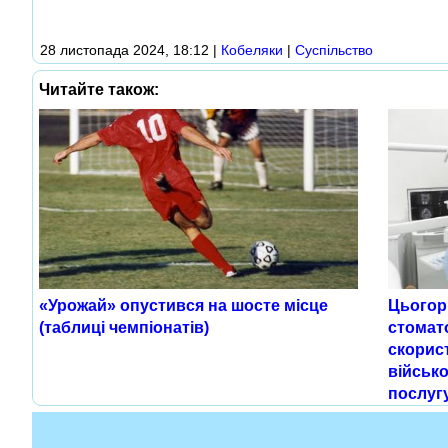
28 листопада 2024, 18:12
|
Кобеляки
|
Суспільство
Читайте також:
«Урожай» опустився на шосте місце
Цьогор
(таблиці чемпіонатів)
стомат
скорист
військ
послуг