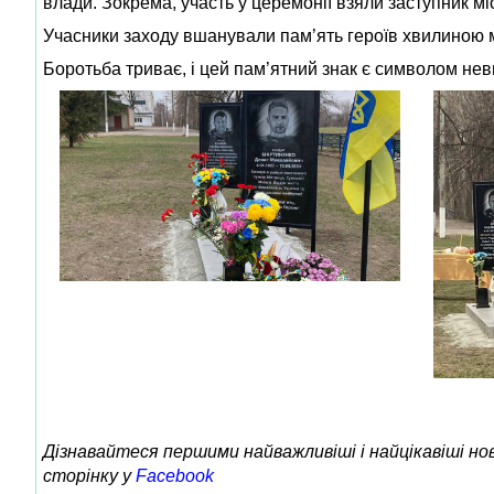
влади. Зокрема, участь у церемонії взяли заступник м
Учасники заходу вшанували пам’ять героїв хвилиною мо
Боротьба триває, і цей пам’ятний знак є символом невм
Дізнавайтеся першими найважливіші і найцікавіші н
сторінку у
Facebook