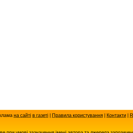
клама
на сайті
в газеті
|
Правила користування
|
Контакти
|
R
иве при умові зазначення імені автора та джерела запозиче