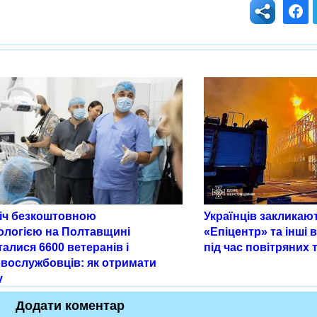
іч безкоштовною
Українців закликаю
ологією на Полтавщині
«Епіцентр» та інші 
алися 6600 ветеранів і
під час повітряних 
овослужбовців: як отримати
у
Додати коментар