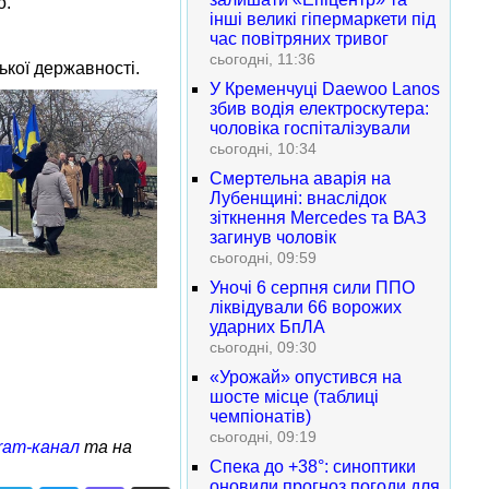
о.
інші великі гіпермаркети під
час повітряних тривог
сьогодні, 11:36
ької державності.
У Кременчуці Daewoo Lanos
збив водія електроскутера:
чоловіка госпіталізували
сьогодні, 10:34
Смертельна аварія на
Лубенщині: внаслідок
зіткнення Mercedes та ВАЗ
загинув чоловік
сьогодні, 09:59
Уночі 6 серпня сили ППО
ліквідували 66 ворожих
ударних БпЛА
сьогодні, 09:30
«Урожай» опустився на
шосте місце (таблиці
чемпіонатів)
сьогодні, 09:19
ram-канал
та на
Спека до +38°: синоптики
оновили прогноз погоди для