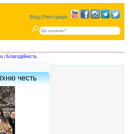
Вхід
|
Реєстрація
на
|
Благодійність
 їхню честь