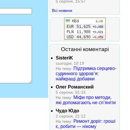
5 серпня, 15:57
Всі новини
Останні коментарі
SisteriK
сьогодні, 10:19
Підтримка серцево-
На тему:
судинного здоров’я:
найкращі добавки
Олег Романский
5 серпня, 01:33
Міфи про методи,
На тему:
які допомагають не сп’яніти
Чудо Юдо
2 серпня, 21:12
Ремонт доріг: гроші
На тему:
є, робити — нікому