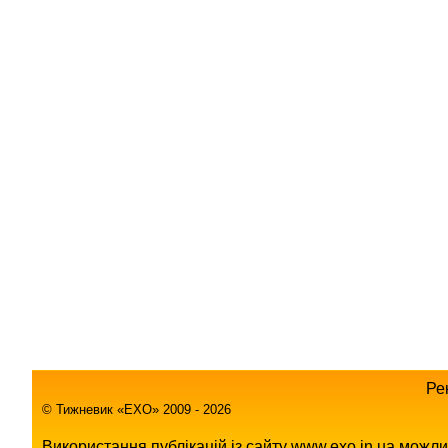
Ре
© Тижневик «EХO» 2009 - 2026
Використання публікацій із сайту www.exo.in.ua можл