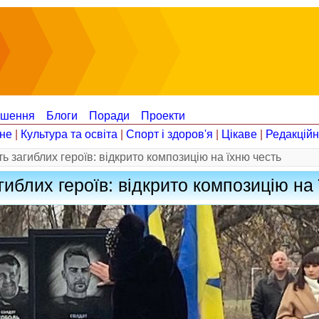
ошення
Блоги
Поради
Проекти
не
|
Культура та освіта
|
Спорт і здоров'я
|
Цікаве
|
Редакцій
 загиблих героїв: відкрито композицію на їхню честь
иблих героїв: відкрито композицію на