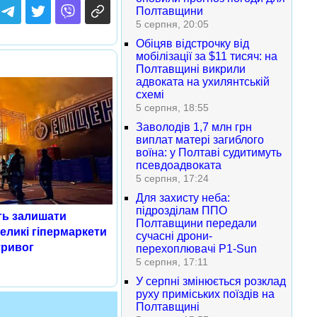
Полтавщини
5 серпня, 20:05
Обіцяв відстрочку від
мобілізації за $11 тисяч: на
Полтавщині викрили
адвоката на ухилянтській
схемі
5 серпня, 18:55
Заволодів 1,7 млн грн
виплат матері загиблого
воїна: у Полтаві судитимуть
псевдоадвоката
5 серпня, 17:24
Для захисту неба:
підрозділам ППО
ть залишати
Полтавщини передали
великі гіпермаркети
сучасні дрони-
тривог
перехоплювачі P1-Sun
5 серпня, 17:11
У серпні змінюється розклад
руху приміських поїздів на
Полтавщині