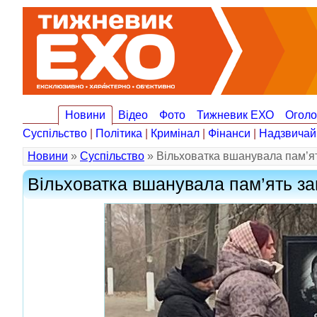
Новини
Відео
Фото
Тижневик ЕХО
Огол
Суспільство
|
Політика
|
Кримінал
|
Фінанси
|
Надзвичай
Новини
»
Суспільство
» Вільховатка вшанувала пам’ять
Вільховатка вшанувала пам’ять заг