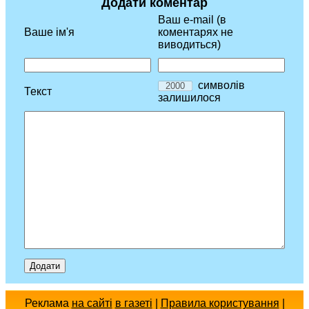
Додати коментар
Ваш e-mail (в
Ваше ім'я
коментарях не
виводиться)
символів
Текст
залишилося
Реклама
на сайті
в газеті
|
Правила користування
|