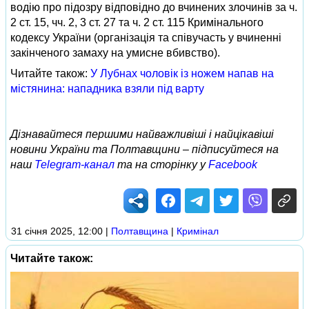
водію про підозру відповідно до вчинених злочинів за ч.
2 ст. 15, чч. 2, 3 ст. 27 та ч. 2 ст. 115 Кримінального
кодексу України (організація та співучасть у вчиненні
закінченого замаху на умисне вбивство).
Читайте також:
У Лубнах чоловік із ножем напав на
містянина: нападника взяли під варту
Дізнавайтеся першими найважливіші і найцікавіші
новини України та Полтавщини – підписуйтеся на
наш
Telegram-канал
та на сторінку у
Facebook
31 січня 2025, 12:00
|
Полтавщина
|
Кримінал
Читайте також: