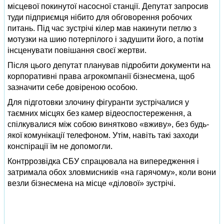
місцевої покинутої насосної станції. Депутат запросив
туди підприємця нібито для обговорення робочих
питань. Під час зустрічі кілер мав накинути петлю з
мотузки на шию потерпілого і задушити його, а потім
інсценувати повішання своєї жертви.
Після цього депутат планував підробити документи на
корпоративні права агрокомпанії бізнесмена, щоб
зазначити себе довіреною особою.
Для підготовки злочину фігуранти зустрічалися у
таємних місцях без камер відеоспостереження, а
спілкувалися між собою винятково «вживу», без будь-
якої комунікації телефоном. Утім, навіть такі заходи
конспірації їм не допомогли.
Контррозвідка СБУ спрацювала на випередження і
затримала обох зловмисників «на гарячому», коли вони
везли бізнесмена на місце «ділової» зустрічі.