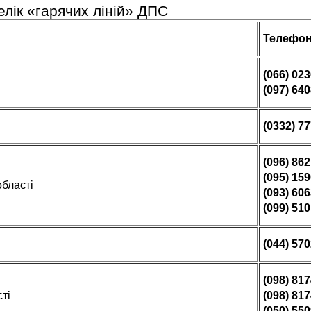
лік «гарячих ліній» ДПС
Телефон
(066) 02
(097) 64
(0332) 7
(096) 86
(095) 15
бласті
(093) 60
(099) 51
(044) 57
(098) 81
ті
(098) 81
(050) 55