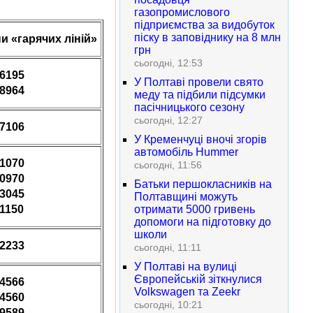
газопромислового
підприємства за видобуток
піску в заповіднику на 8 млн
и «гарячих ліній»
грн
сьогодні, 12:53
36195
У Полтаві провели свято
08964
меду та підбили підсумки
пасічницького сезону
сьогодні, 12:27
77106
У Кременчуці вночі згорів
автомобіль Hummer
21070
сьогодні, 11:56
90970
Батьки першокласників на
63045
Полтавщині можуть
01150
отримати 5000 гривень
допомоги на підготовку до
школи
02233
сьогодні, 11:11
У Полтаві на вулиці
Європейській зіткнулися
74566
Volkswagen та Zeekr
74560
сьогодні, 10:21
09589