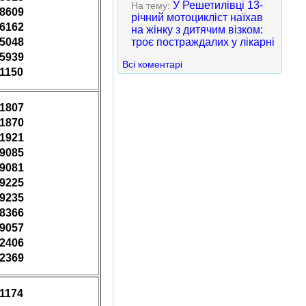
У Решетилівці 13-
На тему:
08609
річний мотоцикліст наїхав
56162
на жінку з дитячим візком:
65048
троє постраждалих у лікарні
65939
Всі коментарі
81150
01807
01870
01921
79085
79081
79225
79235
28366
29057
32406
52369
31174