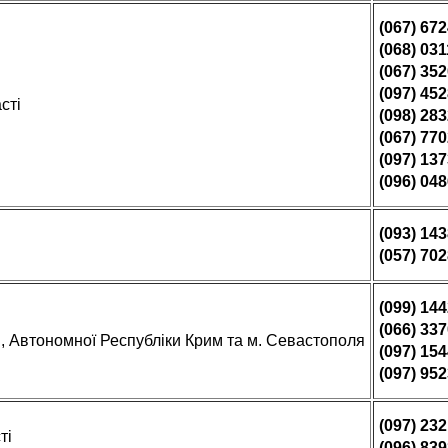
(067) 67
(068) 03
(067) 35
(097) 45
сті
(098) 28
(067) 77
(097) 13
(096) 04
(093) 14
(057) 70
(099) 14
(066) 33
, Автономної Республіки Крим та м. Севастополя
(097) 15
(097) 95
(097) 23
ті
(096) 83