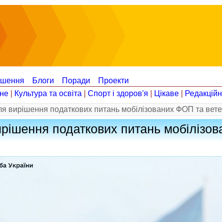
ошення
Блоги
Поради
Проекти
не
|
Культура та освіта
|
Спорт і здоров'я
|
Цікаве
|
Редакцій
для вирішення податкових питань мобілізованих ФОП та вет
вирішення податкових питань мобілізо