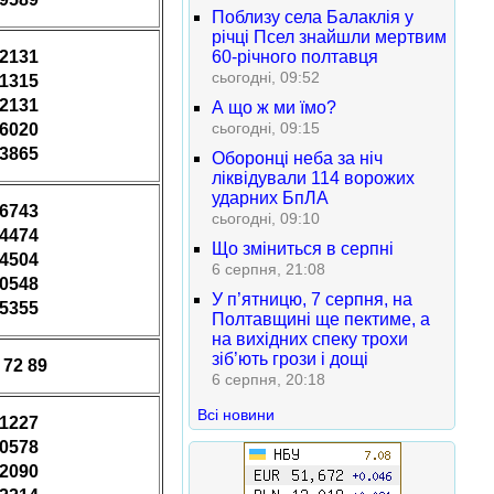
Поблизу села Балаклія у
річці Псел знайшли мертвим
12131
60-річного полтавця
сьогодні, 09:52
81315
12131
А що ж ми їмо?
сьогодні, 09:15
06020
13865
Оборонці неба за ніч
ліквідували 114 ворожих
ударних БпЛА
76743
сьогодні, 09:10
24474
Що зміниться в серпні
24504
6 серпня, 21:08
90548
У п’ятницю, 7 серпня, на
35355
Полтавщині ще пектиме, а
на вихідних спеку трохи
зіб’ють грози і дощі
 72 89
6 серпня, 20:18
Всі новини
91227
50578
72090