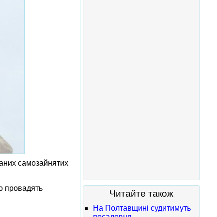
ваних самозайнятих
о провадять
Читайте також
На Полтавщині судитимуть
посадовця