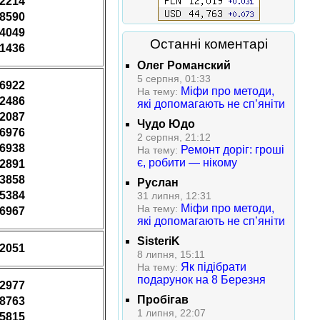
22214
48590
64049
Останні коментарі
61436
Олег Романский
5 серпня, 01:33
66922
Міфи про методи,
На тему:
22486
які допомагають не сп’яніти
22087
Чудо Юдо
66976
2 серпня, 21:12
66938
Ремонт доріг: гроші
На тему:
є, робити — нікому
22891
73858
Руслан
35384
31 липня, 12:31
Міфи про методи,
На тему:
66967
які допомагають не сп’яніти
SisteriK
32051
8 липня, 15:11
Як підібрати
На тему:
подарунок на 8 Березня
12977
Пробігав
38763
1 липня, 22:07
55815