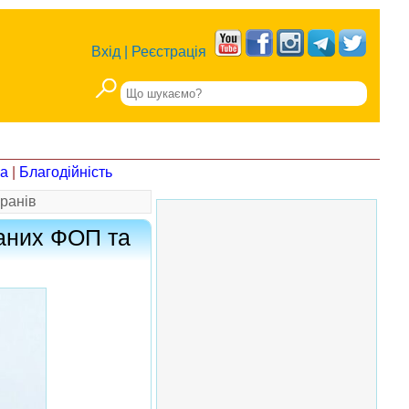
Вхід
|
Реєстрація
на
|
Благодійність
еранів
ваних ФОП та