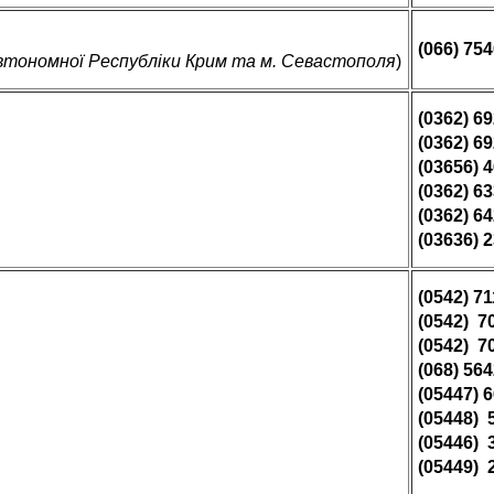
і
(066) 75
Автономної Республіки Крим та м. Севастополя
)
(0362) 6
(0362) 6
(03656) 
(0362) 6
(0362) 6
(03636) 
(0542) 7
(0542) 7
(0542) 7
(068) 56
(05447) 
(05448) 
(05446) 
(05449) 