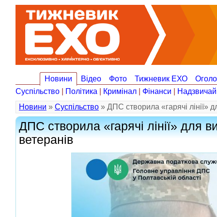
Новини
Відео
Фото
Тижневик ЕХО
Огол
Суспільство
|
Політика
|
Кримінал
|
Фінанси
|
Надзвичай
Новини
»
Суспільство
» ДПС створила «гарячі лінії» 
ДПС створила «гарячі лінії» для 
ветеранів