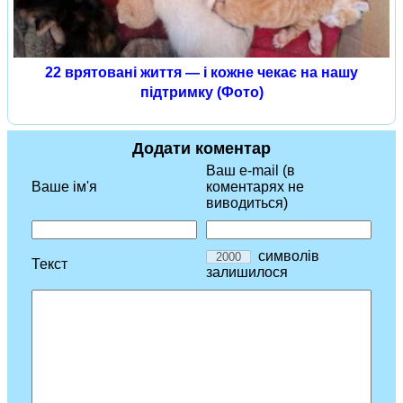
22 врятовані життя — і кожне чекає на нашу
підтримку (Фото)
Додати коментар
Ваш e-mail (в
Ваше ім'я
коментарях не
виводиться)
символів
Текст
залишилося