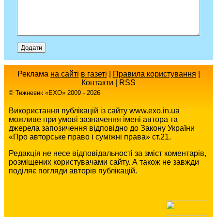
Реклама
на сайті
в газеті
|
Правила користування
|
Контакти
|
RSS
© Тижневик «EХO» 2009 - 2026
Використання публікацій із сайту www.exo.in.ua
можливе при умові зазначення імені автора та
джерела запозичення відповідно до Закону України
«Про авторське право і суміжні права» ст.21.
Редакція не несе відповідальності за зміст коментарів,
розміщених користувачами сайту. А також не завжди
поділяє погляди авторів публікацій.