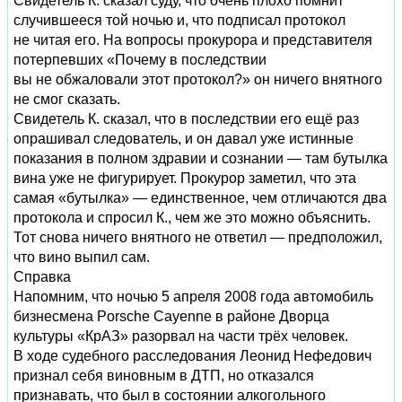
Свидетель К. сказал суду, что очень плохо помнит
случившееся той ночью и, что подписал протокол
не читая его. На вопросы прокурора и представителя
потерпевших «Почему в последствии
вы не обжаловали этот протокол?» он ничего внятного
не смог сказать.
Свидетель К. сказал, что в последствии его ещё раз
опрашивал следователь, и он давал уже истинные
показания в полном здравии и сознании — там бутылка
вина уже не фигурирует. Прокурор заметил, что эта
самая «бутылка» — единственное, чем отличаются два
протокола и спросил К., чем же это можно объяснить.
Тот снова ничего внятного не ответил — предположил,
что вино выпил сам.
Справка
Напомним, что ночью 5 апреля 2008 года автомобиль
бизнесмена Porsche Cayenne в районе Дворца
культуры «КрАЗ» разорвал на части трёх человек.
В ходе судебного расследования Леонид Нефедович
признал себя виновным в ДТП, но отказался
признавать, что был в состоянии алкогольного