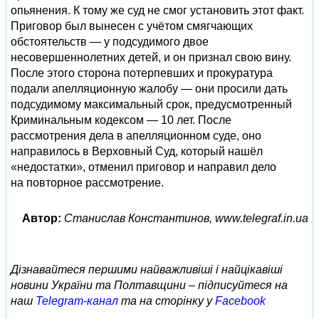
опьянения. К тому же суд не смог установить этот факт.
Приговор был вынесен с учётом смягчающих
обстоятельств — у подсудимого двое
несовершеннолетних детей, и он признал свою вину.
После этого сторона потерпевших и прокуратура
подали апелляционную жалобу — они просили дать
подсудимому максимальный срок, предусмотренный
Криминальным кодексом — 10 лет. После
рассмотрения дела в апелляционном суде, оно
направилось в Верховный Суд, который нашёл
«недостатки», отменил приговор и направил дело
на повторное рассмотрение.
Автор:
Станислав Константинов, www.telegraf.in.ua
Дізнавайтеся першими найважливіші і найцікавіші
новини України та Полтавщини – підписуйтеся на
наш
Telegram-канал
та на сторінку у
Facebook