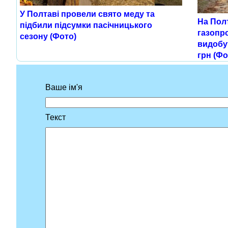
У Полтаві провели свято меду та
На Пол
підбили підсумки пасічницького
газопр
сезону (Фото)
видобут
грн (Фо
Ваше ім'я
Текст