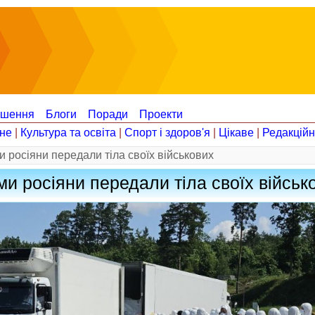
ошення
Блоги
Поради
Проекти
не
|
Культура та освіта
|
Спорт і здоров'я
|
Цікаве
|
Редакцій
и росіяни передали тіла своїх військових
ми росіяни передали тіла своїх військ