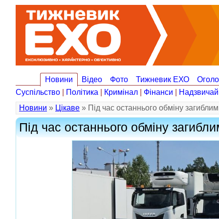
Новини
Відео
Фото
Тижневик ЕХО
Огол
Суспільство
|
Політика
|
Кримінал
|
Фінанси
|
Надзвичай
Новини
»
Цікаве
» Під час останнього обміну загиблим
Під час останнього обміну загибли