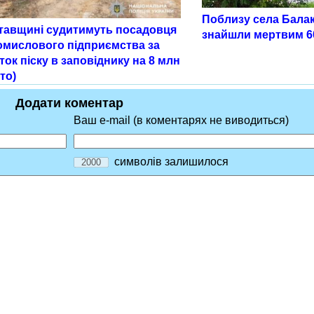
Поблизу села Балакл
тавщині судитимуть посадовця
знайшли мертвим 6
омислового підприємства за
ок піску в заповіднику на 8 млн
то)
Додати коментар
Ваш e-mail (в коментарях не виводиться)
символів залишилося