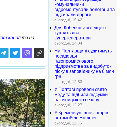
комунальники
відремонтували водогони та
підсипали дороги
сьогодні, 15:42
Для Кобеляцького ліцею
куплять два
ram-канал
та на
супергенератори
сьогодні, 14:34
На Полтавщині судитимуть
посадовця
газопромислового
підприємства за видобуток
піску в заповіднику на 8 млн
грн
сьогодні, 12:53
У Полтаві провели свято
меду та підбили підсумки
пасічницького сезону
сьогодні, 12:27
У Кременчуці вночі згорів
автомобіль Hummer
сьогодні, 11:56