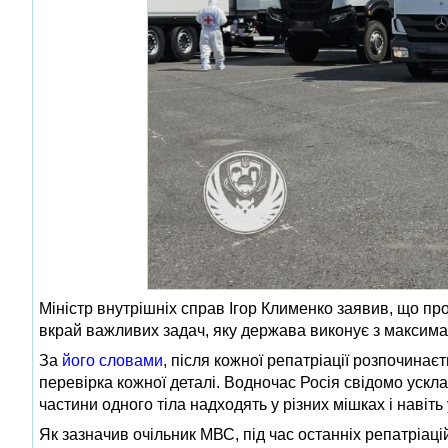
Міністр внутрішніх справ Ігор Клименко заявив, що пр
вкрай важливих задач, яку держава виконує з максима
За
його словами
, після кожної репатріації розпочинає
перевірка кожної деталі. Водночас Росія свідомо ускла
частини одного тіла надходять у різних мішках і навіть у
Як зазначив очільник МВС, під час останніх репатріацій