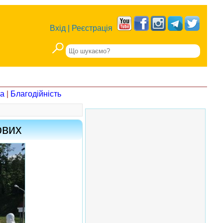
Вхід
|
Реєстрація
на
|
Благодійність
ових