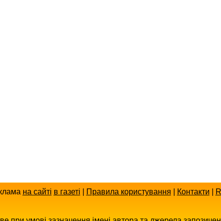
клама
на сайті
в газеті
|
Правила користування
|
Контакти
|
R
иве при умові зазначення імені автора та джерела запозиче