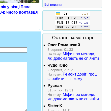
Всі новини
ія у річці Псел
0-річного полтавця
Останні коментарі
Олег Романский
5 серпня, 01:33
Міфи про методи,
На тему:
які допомагають не сп’яніти
Чудо Юдо
2 серпня, 21:12
Ремонт доріг: гроші
На тему:
є, робити — нікому
Руслан
31 липня, 12:31
Міфи про методи,
На тему:
які допомагають не сп’яніти
SisteriK
8 липня, 15:11