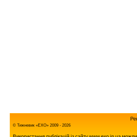
Ре
© Тижневик «EХO» 2009 - 2026
Використання публікацій із сайту www.exo.in.ua можл