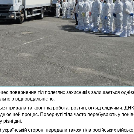
оцес повернення тіл полеглих захисників залишається одніє
льною відповідальністю.
ться тривала та кропітка робота: розтин, огляд слідчими, ДН
днює цей процес. Повернуті тіла часто перебувають у поніве
 різні дні.
 українській стороні передали також тіла російських військо