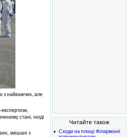
ю з найважчих, але
К-експертизи,
ченому стані, іноді
Читайте також
Сходи на площі Філармонії
вих, змішані з
відремонтували