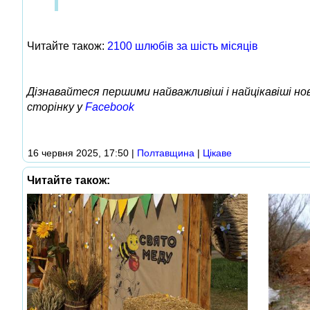
Читайте також:
2100 шлюбів за шість місяців
Дізнавайтеся першими найважливіші і найцікавіші н
сторінку у
Facebook
16 червня 2025, 17:50
|
Полтавщина
|
Цікаве
Читайте також: