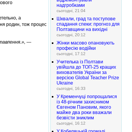
кового
надгробками
сьогодні, 21:04
етельно, а
Шквали, град та поступове
спадання спеки: прогноз для
ння родин, тож процес
Полтавщини на вихідні
сьогодні, 20:12
ставлення.», —
Жінки масово опановують
професію водійки
сьогодні, 17:12
Учителька із Полтави
увійшла до ТОП-25 кращих
вихователів України за
версією Global Teacher Prize
Ukraine
сьогодні, 16:33
У Кременчуці попрощалися
із 48-річним захисником
Євгеном Пановим, якого
майже два роки вважали
безвісти зниклим
сьогодні, 16:12
У Кобеляцькій громаді