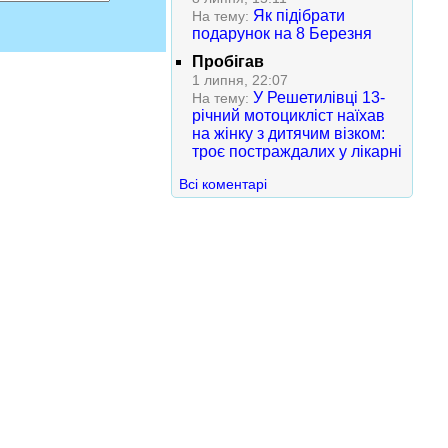
Як підібрати
На тему:
подарунок на 8 Березня
Пробігав
1 липня, 22:07
У Решетилівці 13-
На тему:
річний мотоцикліст наїхав
на жінку з дитячим візком:
троє постраждалих у лікарні
Всі коментарі