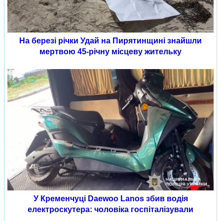
На березі річки Удай на Пирятинщині знайшли
мертвою 45-річну місцеву жительку
У Кременчуці Daewoo Lanos збив водія
електроскутера: чоловіка госпіталізували