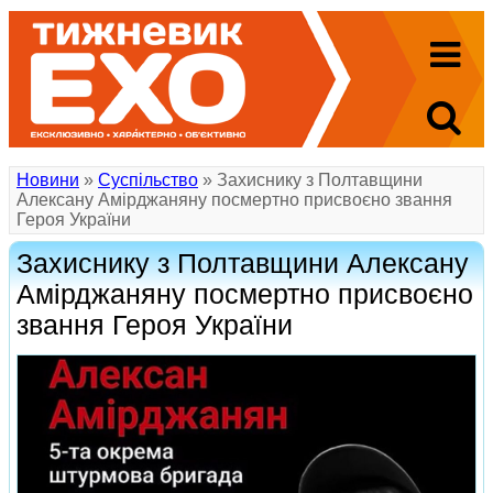
Новини
»
Суспільство
» Захиснику з Полтавщини
Алексану Амірджаняну посмертно присвоєно звання
Героя України
Захиснику з Полтавщини Алексану
Амірджаняну посмертно присвоєно
звання Героя України