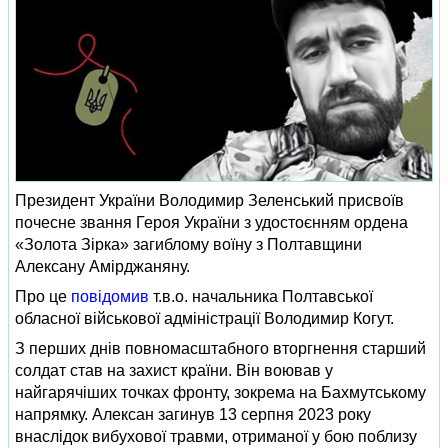
Президент України Володимир Зеленський присвоїв
почесне звання Героя України з удостоєнням ордена
«Золота Зірка» загиблому воїну з Полтавщини
Алексану Амірджаняну.
Про це
повідомив
т.в.о. начальника Полтавської
обласної військової адміністрації Володимир Когут.
З перших днів повномасштабного вторгнення старший
солдат став на захист країни. Він воював у
найгарячіших точках фронту, зокрема на Бахмутському
напрямку. Алексан загинув 13 серпня 2023 року
внаслідок вибухової травми, отриманої у бою поблизу